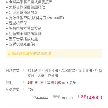
● 大腿後側深層氣壓釋放
● 足底滾輪療癒放鬆
● 寬敞斜躺空間(傾斜角度120-160度)
● 溫感按摩球
● 智慧型觸控螢幕控制
● 兒童安全鎖防護設計
● 藍牙音樂播放功能
● 支援USB充電使用
此商品恕無法配送離島區域
付款方式
線上刷卡、刷卡分期、ATM繳款、無卡分期、行動
支付、大哥付你分期
分期
24
期
0
利率｜每期
6166
元 ▼
更多
配送方式
宅配
148000
188000
218000
規格