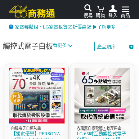
搜尋
購物
登入
商品
先看
家電輕鬆租．LG家電租賃65折優惠起 ▶了解更多
觸控式電子白板
看更多
產品順序
內建電子白板功能
內建雙白板軟體，教育與企業
應用滿足多場景需求
【獨家優惠】PERSONA
LG 65吋互動觸控式電子