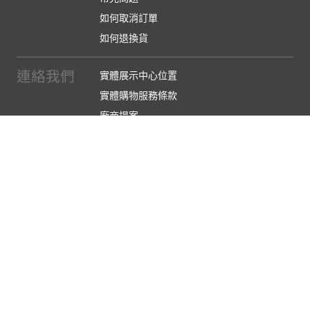
如何取消訂單
如何退換貨
連絡我們
實體展示中心位置
實體購物服務條款
廠商提案
企業採購
訂閱486電子報
關於我們
關於486團購
媒體報導
486部落格
【營業人名稱:包昇股份有限公司】 【統一編號:53123157】