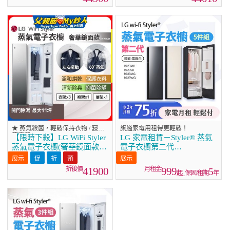
★ 蒸氣殺菌，輕鬆保持衣物 / 寢具
旗艦家電用租得更輕鬆！
等清潔
【限時下殺】LG WiFi Styler
LG 家電租賃－Styler® 蒸氣
蒸氣電子衣櫥(奢華鏡面款)
電子衣櫥第二代
E523MR
(R723MB/R723SB/R723MG
R723WG)
41900
999
5
起_保固/租期
年