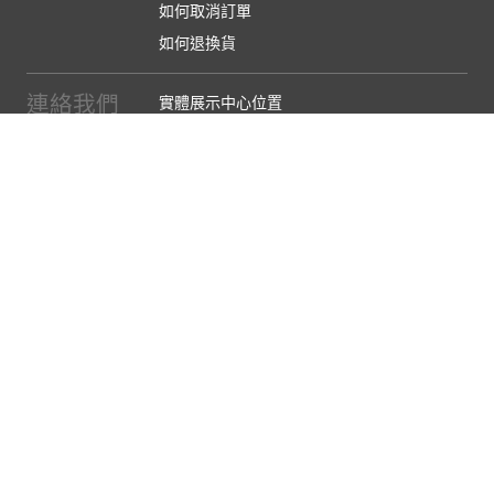
如何取消訂單
如何退換貨
連絡我們
實體展示中心位置
實體購物服務條款
廠商提案
企業採購
訂閱486電子報
關於我們
關於486團購
媒體報導
486部落格
【營業人名稱:包昇股份有限公司】 【統一編號:53123157】