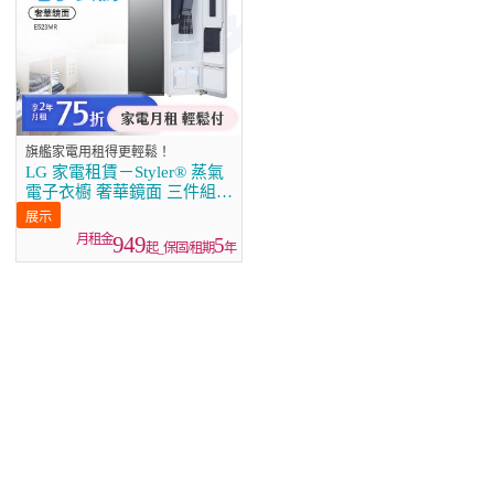
旗艦家電用租得更輕鬆！
LG 家電租賃－Styler® 蒸氣
電子衣櫥 奢華鏡面 三件組
（E523MR）
949
5
起_保固/租期
年