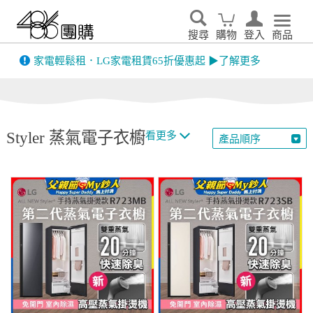
搜尋
購物
登入
商品
先看
家電輕鬆租．LG家電租賃65折優惠起 ▶了解更多
Styler 蒸氣電子衣櫥
看更多
產品順序