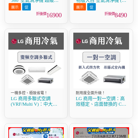
360°空氣清淨機 超級大
物版大白 空氣清淨機 (升
白2.0 (單層寵物版)
級光觸媒濾網)
AS651DWS0
AS601HC70
16900
8490
一機多控、極致省電！
耐用度全面升級！
LG 商用多聯式空調
LG 商用一對一空調：高
(VRF/Multi V)：中大型
效穩定、店面替換的 CP
空間的首選方案
值首選