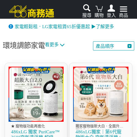
搜尋
購物
登入
商品
先看
家電輕鬆租．LG家電租賃65折優惠起 ▶了解更多
環境調節家電
看更多
產品順序
★ 寵物版功能再進化
獨家寵物版新大白．全面升級
再進化！
486xLG 獨家 PuriCare™
486xLG獨家｜第6代寵