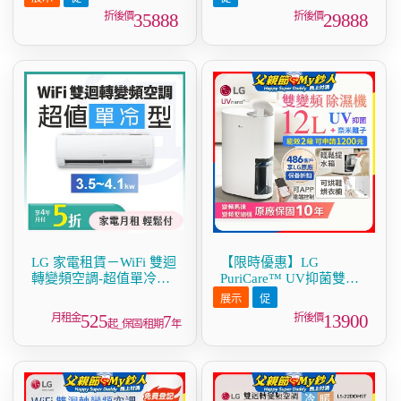
(雙層)－Alpha旗艦版/建
代/建議適用30坪(雙層)
35888
29888
議適用32坪
(AS101DBY0)
(AS111NGY1)
LG 家電租賃－WiFi 雙迴
【限時優惠】LG
轉變頻空調-超值單冷型
PuriCare™ UV抑菌雙變
(3.5kw~4.1kw)
頻除濕機12公升
(DD121MWE0)
525
13900
7
起_保固/租期
年