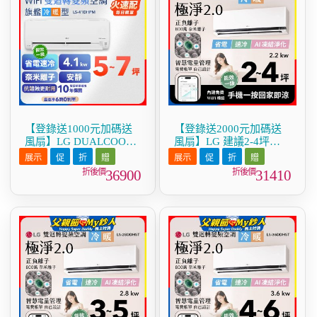
【登錄送1000元加碼送
【登錄送2000元加碼送
風扇】LG DUALCOOL
風扇】LG 建議2-4坪｜
WiFi雙迴轉變頻空調 - 旗
WiFi 雙迴轉變頻空調｜
艦冷暖型_4.1kw LS-
極淨2.0系列｜AI 氣流 &
36900
31410
41DHPM
奈米離子 (LS-22DDHST)