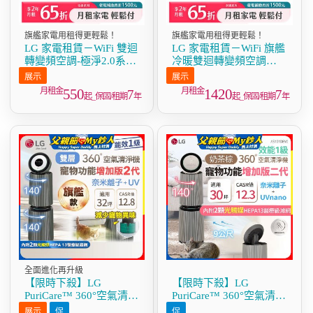
旗艦家電用租得更輕鬆！
旗艦家電用租得更輕鬆！
LG 家電租賃－WiFi 雙迴
LG 家電租賃－WiFi 旗艦
轉變頻空調-極淨2.0系列
冷暖雙迴轉變頻空調
(2.2kw~7.2kw)
(8.3kw-9.3kw)
550
1420
7
7
起_保固/租期
年
起_保固/租期
年
全面進化再升級
【限時下殺】LG
【限時下殺】LG
PuriCare™ 360°空氣清淨
PuriCare™ 360°空氣清淨
機 - 寵物功能增加版二代
機 - 寵物功能增加版二