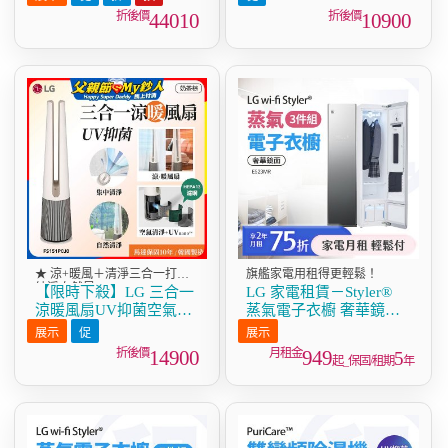
線充電 x 美型茶几 雪梨
44010
10900
白 (AS201PWU0)
★ 涼+暖風＋清淨三合一打造
旗艦家電用租得更輕鬆！
純淨自然風
【限時下殺】LG 三合一
LG 家電租賃－Styler®
涼暖風扇UV抑菌空氣清
蒸氣電子衣櫥 奢華鏡面
淨機Hit經典版－奶茶棕
三件組（E523MR）
(FS151PCJ0)
14900
949
5
起_保固/租期
年