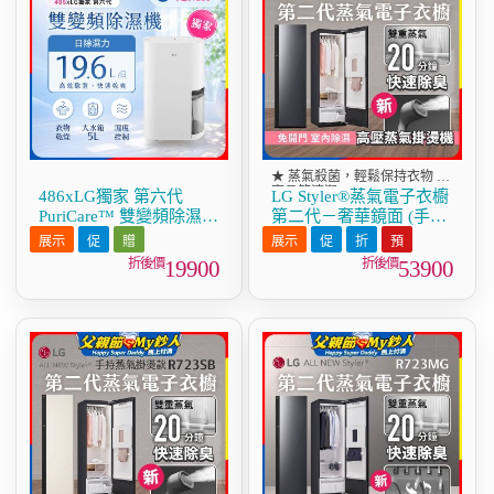
★ 蒸氣殺菌，輕鬆保持衣物 /
寢具等清潔
486xLG獨家 第六代
LG Styler®蒸氣電子衣櫥
PuriCare™ 雙變頻除濕機
第二代－奢華鏡面 (手持
19.6公升 時尚款 白色
蒸氣掛燙款) R723MB
DD201MWE0
19900
53900