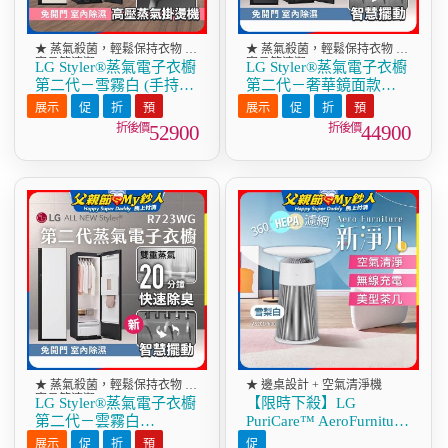
★ 蒸氣殺菌，輕鬆保持衣物 /
★ 蒸氣殺菌，輕鬆保持衣物 /
寢具等清潔
寢具等清潔
LG Styler®蒸氣電子衣櫥
LG Styler®蒸氣電子衣櫥
第二代－雪霧白 (手持蒸
第二代－奢華鏡面款
氣掛燙款) R723SB
(R723MG)
52900
44900
★ 蒸氣殺菌，輕鬆保持衣物 /
★ 邊桌設計 + 空氣清淨機
寢具等清潔
LG Styler®蒸氣電子衣櫥
【限時下殺】LG
第二代－雲霧白
PuriCare™ AeroFurniture
(R723WG)
新淨几｜空氣清淨 x 無