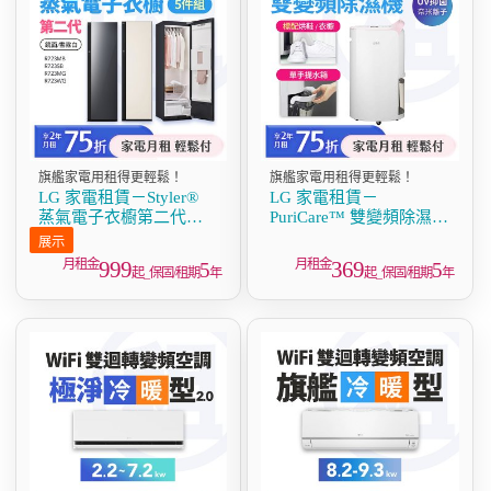
旗艦家電用租得更輕鬆！
旗艦家電用租得更輕鬆！
LG 家電租賃－Styler®
LG 家電租賃－
蒸氣電子衣櫥第二代
PuriCare™ 雙變頻除濕機
(R723MB/R723SB/R723MG
12公升(DD121QWE0)／
R723WG)
16公升(MD161QPE0)
999
369
5
5
起_保固/租期
年
起_保固/租期
年