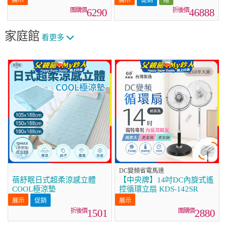
(WD-S13VDW+WT-
6290
46888
SD201AHW)
家庭館
看更多
DC變頻省電馬達
蓓舒眠日式超柔涼感立體
【中央牌】14吋DC內旋式遙
COOL極涼墊
控循環立扇 KDS-142SR
促銷
1501
2880