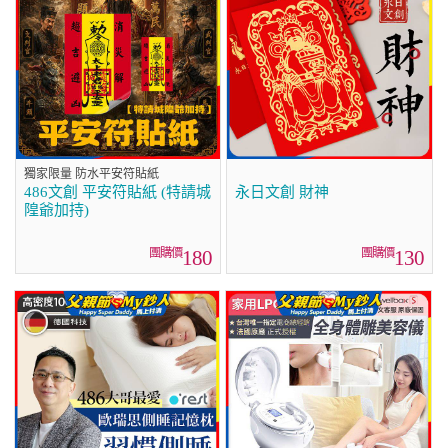
獨家限量 防水平安符貼紙
486文創 平安符貼紙 (特請城
永日文創 財神
隍爺加持)
180
130