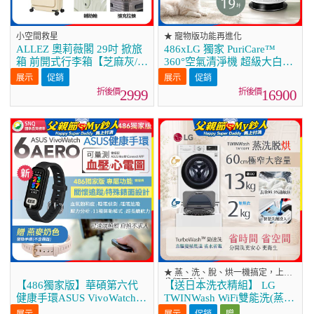
小空間救星
★ 寵物版功能再進化
ALLEZ 奧莉薇閣 29吋 掀旅
486xLG 獨家 PuriCare™
箱 前開式行李箱【芝麻灰/暮
360°空氣清淨機 超級大白
霧藍/燕麥奶】
2.0 (單層寵物版)
促銷
促銷
AS651DWS0
2999
16900
★ 蒸、洗、脫、烘一機搞定，上下
分類同時洗
【486獨家版】華碩第六代
【送日本洗衣精組】 LG
健康手環ASUS VivoWatch 6
TWINWash WiFi雙能洗(蒸洗
Aero
脫烘)滾筒洗衣機13kg+2kg
促銷