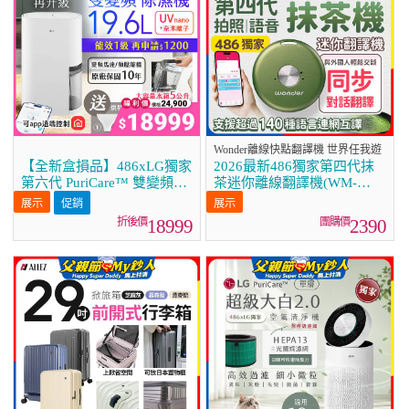
Wonder離線快點翻譯機 世界任我遊
【全新盒損品】486xLG獨家
2026最新486獨家第四代抹
第六代 PuriCare™ 雙變頻除
茶迷你離線翻譯機(WM-
濕機19.6公升 時尚款 白色
T66W)
促銷
DD201MWE0
18999
2390