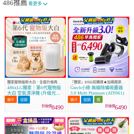
486推薦
看更多
獨家寵物版新大白．全面升級再進
『獨家』8/9以前購買★加碼贈原廠
化！
濾心★
486xLG獨家｜第6代寵物版
Gtech小綠 無線除蟎吸塵器
大白 空氣清淨機 (升級光觸
3.0 Multi Platinum (ATF061)
媒濾網) AS601HC70
促銷
促銷
8490
6490