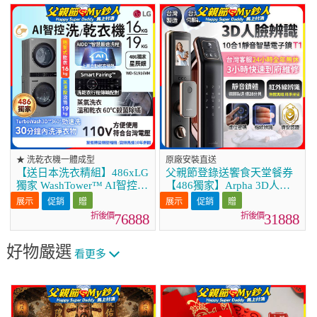
★ 洗乾衣機一體成型
原廠安裝直送
【送日本洗衣精組】486xLG
父親節登錄送饗食天堂餐券
獨家 WashTower™ AI智控洗
【486獨家】Arpha 3D人臉
乾衣機｜洗衣19公斤+乾衣
辨識靜音十合一智慧電子鎖
促銷
促銷
16公斤 星辰銀 (WD-
T1 台灣製
76888
31888
S1916VM)
好物嚴選
看更多