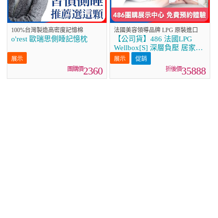
100%台灣製造高密度記憶棉
法國美容領導品牌 LPG 原裝進口
o'rest 歐瑞思側睡記憶枕
【公司貨】486 法國LPG
Wellbox[S] 深層負壓 居家全
身體雕美容儀
促銷
2360
35888