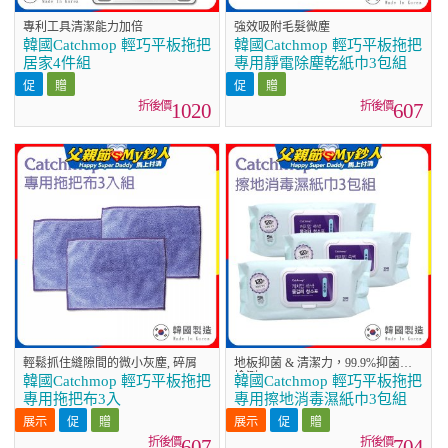
專利工具清潔能力加倍
強效吸附毛髮微塵
韓國Catchmop 輕巧平板拖把
韓國Catchmop 輕巧平板拖把
居家4件組
專用靜電除塵乾紙巾3包組
1020
607
輕鬆抓住縫隙間的微小灰塵, 碎屑
地板抑菌 & 清潔力，99.9%抑菌率
檢測
韓國Catchmop 輕巧平板拖把
韓國Catchmop 輕巧平板拖把
專用拖把布3入
專用擦地消毒濕紙巾3包組
607
704