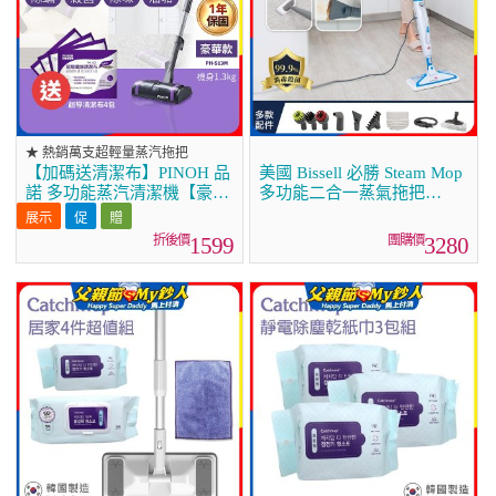
★ 熱銷萬支超輕量蒸汽拖把
【加碼送清潔布】PINOH 品
美國 Bissell 必勝 Steam Mop
諾 多功能蒸汽清潔機【豪華
多功能二合一蒸氣拖把
款】PH-S13M
3004T
1599
3280