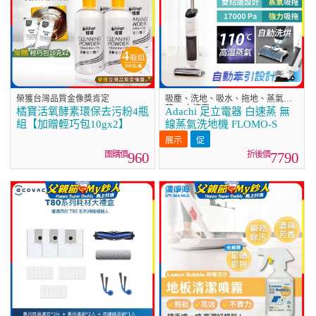
榮獲台灣品質金像獎肯定
吸塵、洗地、吸水、拖地、蒸氣殺
菌 一次搞定
橘寶活氧酵素環保去污粉4瓶
Adachi 足立電器 白速蒸 無
組【加贈輕巧包10gx2】
線蒸氣洗地機 FLOMO-S
960
7790