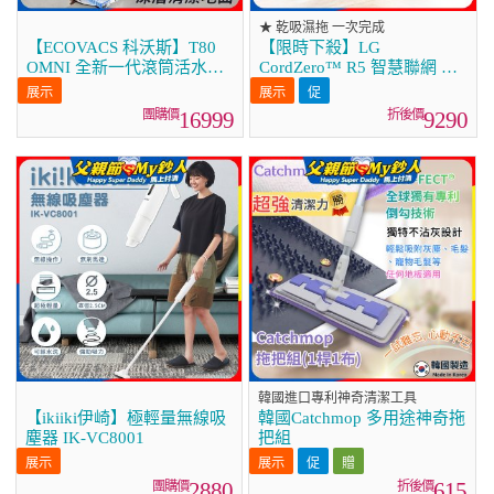
★ 乾吸濕拖 一次完成
【ECOVACS 科沃斯】T80
【限時下殺】LG
OMNI 全新一代滾筒活水洗
CordZero™ R5 智慧聯網 變
地機器人(邊洗邊拖/16倍壓
頻濕拖掃地機器人 R5-
強/無縫貼邊)
PROPLUS1
16999
9290
韓國進口專利神奇清潔工具
【ikiiki伊崎】極輕量無線吸
韓國Catchmop 多用途神奇拖
塵器 IK-VC8001
把組
2880
615