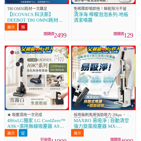
T80 OMNI耗材一次購足
免稀釋即噴即拖！瞬乾除污不留水
痕
【ECOVACS 科沃斯】
清淨海 檸檬泡泡系列-地板
DEEBOT T80 OMNI耗材大
清潔噴霧
禮盒
2499
129
★ 吸塵濕拖一次完成
採用無刷馬達強勁吸力 20kpa 、 三
段吸力 、 內附2.5L集塵袋
486xLG獨家 LG CordZero™
MAXRO 易吸淨 | 自動清空
A9K+濕拖無線吸塵器 A9K-
強力旋風吸塵器 MX-
LEGEND3 (雪霧白)
VC2501