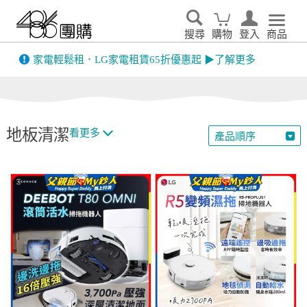
搜尋
購物
登入
商品
先看
家電輕鬆租．LG家電租賃65折優惠起 ▶了解更多
地板清潔
看更多
產品順序