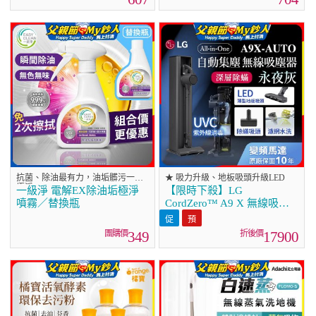
抗菌、除油最有力，油垢髒污一擦
★ 吸力升級、地板吸頭升級LED
極淨
一級淨 電解EX除油垢極淨
【限時下殺】LG
噴霧／替換瓶
CordZero™ A9 X 無線吸塵
器｜永夜灰｜自動集塵
(A9X-AUTO)
349
17900