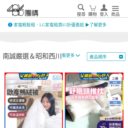
搜尋
購物
登入
商品
先看
家電輕鬆租．LG家電租賃65折優惠起 ▶了解更多
南誠嚴選＆昭和西川
看更多
產品順序