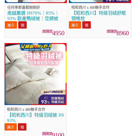
任何季節蓋都剛剛好
昭和西川 x 486聯手合作
南誠嚴選 JIS70%｜85%｜
【昭和西川】特級羽絨舒眠
93% 歐產鴨絨被｜空調被
頸椎枕
4950
8960
昭和西川 x 486聯手合作
【昭和西川】特級羽絨被 JIS
93%
9100