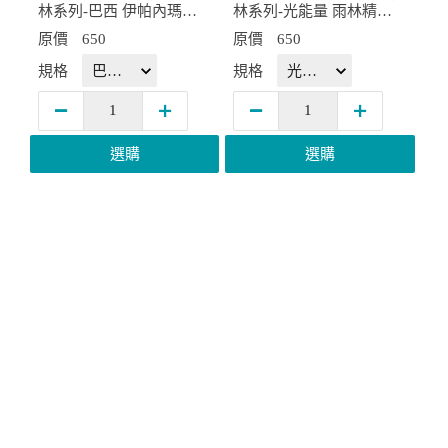
林系列-巴西 伊帕內瑪莊
林系列-光能量 雨林精選(1
園(1磅) 中焙HX-TB-07
磅) 中深焙HX-TB-08
原價
650
原價
650
規格
規格
選購
選購