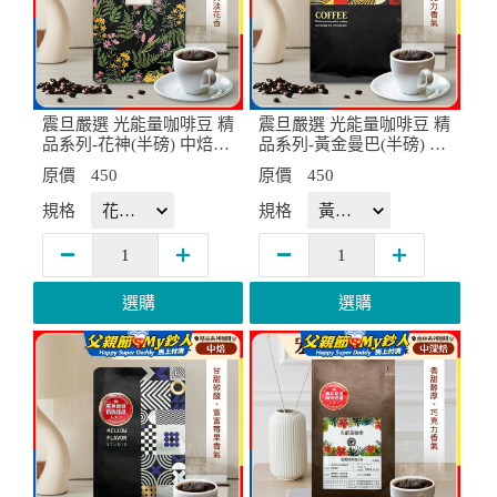
震旦嚴選 光能量咖啡豆 精
震旦嚴選 光能量咖啡豆 精
品系列-花神(半磅) 中焙H
品系列-黃金曼巴(半磅) 中
X-TB-03
深焙HX-TB-04
原價
450
原價
450
規格
規格
選購
選購