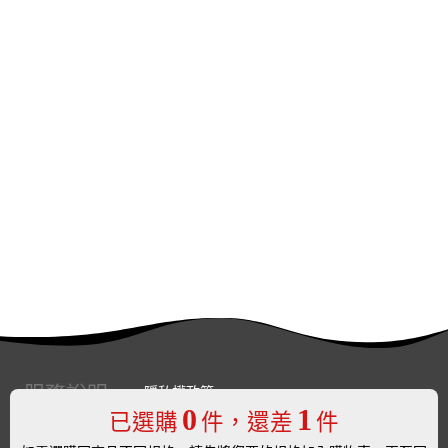
服務說明
隱私權政策
0
1
已選購
件，還差
件
服務條款