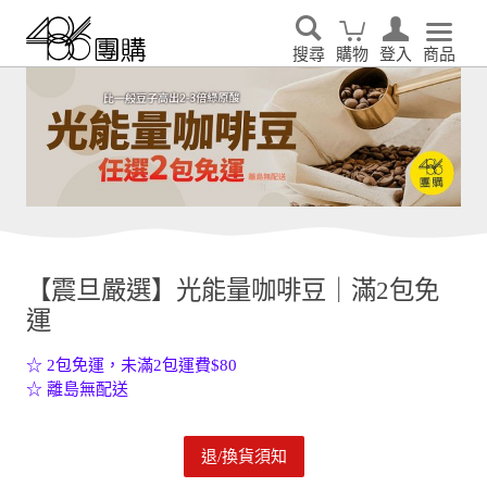
先看
家電輕鬆租．LG家電租賃65折優惠起 ▶了解更多
搜尋
購物
登入
商品
【震旦嚴選】光能量咖啡豆｜滿2包免
運
☆ 2包免運，未滿2包運費$80
☆ 離島無配送
退/換貨須知