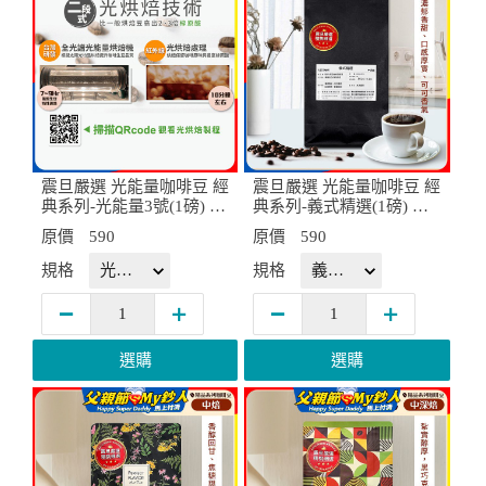
震旦嚴選 光能量咖啡豆 經
震旦嚴選 光能量咖啡豆 經
典系列-光能量3號(1磅) 中
典系列-義式精選(1磅) 中
焙HX-CB-03
深焙HX-CB-04
原價
590
原價
590
規格
規格
選購
選購