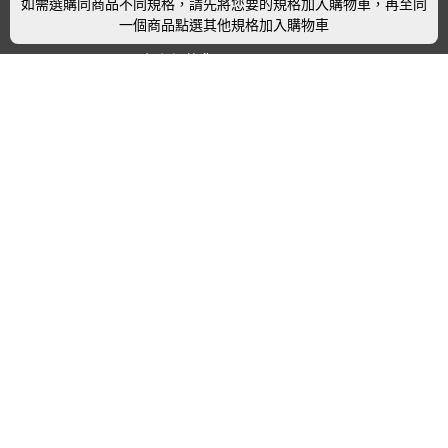
常見問題
如需選購同商品不同規格，請先將您要的規格加入購物車，再至同
一個商品點選其他規格加入購物車
如何取消訂單
如何退換貨
連絡我們
實體展示中心位置
實體購物服務條款
廠商提案
企業採購
訂閱486電子報
關於我們
關於486團購
媒體報導
486部落格
【營業人名稱:包昇股份有限公司】 【統一編號:53123157】