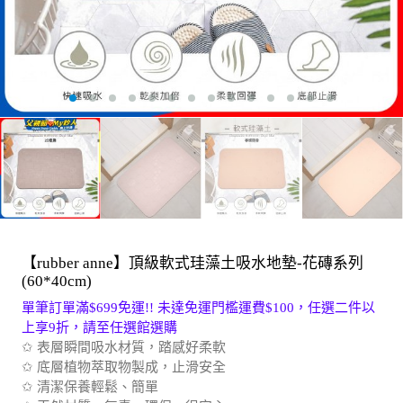
【rubber anne】頂級軟式珪藻土吸水地墊-花磚系列
(60*40cm)
單筆訂單滿$699免運!! 未達免運門檻運費$100，任選二件以
上享9折，請至任選館選購
✩ 表層瞬間吸水材質，踏感好柔軟
✩ 底層植物萃取物製成，止滑安全
✩ 清潔保養輕鬆、簡單