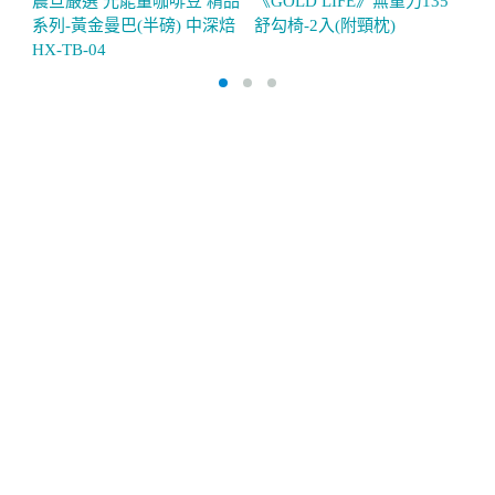
震旦嚴選 光能量咖啡豆 精品
《GOLD LIFE》無重力135°
【
系列-黃金曼巴(半磅) 中深焙
舒勾椅-2入(附頸枕)
電
HX-TB-04