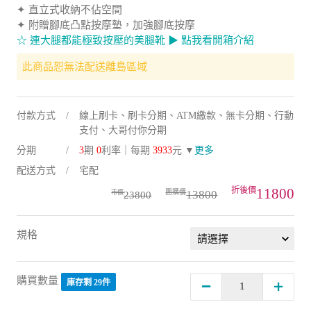
✦ 直立式收納不佔空間
✦ 附贈腳底凸點按摩墊，加強腳底按摩
☆ 連大腿都能極致按壓的美腿靴 ▶ 點我看開箱介紹
此商品恕無法配送離島區域
付款方式
線上刷卡、刷卡分期、ATM繳款、無卡分期、行動
支付、大哥付你分期
分期
3
期
0
利率｜每期
3933
元 ▼
更多
配送方式
宅配
11800
13800
23800
規格
購買數量
庫存剩 29件