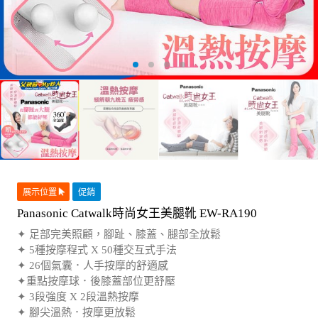
展示位置
促銷
Panasonic Catwalk時尚女王美腿靴 EW-RA190
✦ 足部完美照顧，腳趾、膝蓋、腿部全放鬆
✦ 5種按摩程式 X 50種交互式手法
✦ 26個氣囊．人手按摩的舒適感
✦重點按摩球．後膝蓋部位更舒壓
✦ 3段強度 X 2段溫熱按摩
✦ 腳尖溫熱．按摩更放鬆