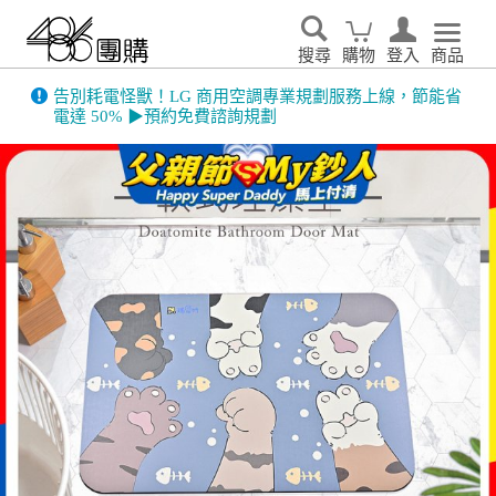
搜尋
購物
登入
商品
告別耗電怪獸！LG 商用空調專業規劃服務上線，節能省
電達 50% ▶預約免費諮詢規劃