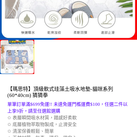
【瑪思特】頂級軟式珪藻土吸水地墊-貓咪系列
(60*40cm) 猜猜拳
單筆訂單滿$699免運!! 未達免運門檻運費$100，任選二件以
上享9折，請至任選館選購
✩ 表層瞬間吸水材質，踏感好柔軟
✩ 底層植物萃取物製成，止滑安全
✩ 清潔保養輕鬆、簡單