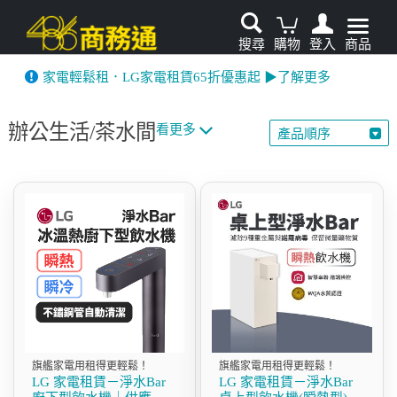
搜尋
購物
登入
商品
先看
家電輕鬆租．LG家電租賃65折優惠起 ▶了解更多
辦公生活/茶水間
看更多
產品順序
旗艦家電用租得更輕鬆！
旗艦家電用租得更輕鬆！
LG 家電租賃－淨水Bar
LG 家電租賃－淨水Bar