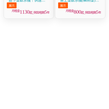
廚下型飲水機｜供應冰
桌上型飲水機(瞬熱型)
溫熱水 (WU525BS)
(WD210MN)
1130
800
5
5
起_保固/租期
年
起_保固/租期
年