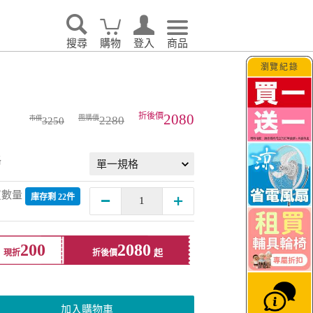
搜尋
購物
登入
商品
瀏覽紀錄
2080
2280
3250
格
買數量
庫存剩 22件
200
2080
現折
折後價
加入購物車