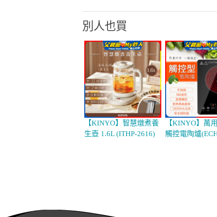
別人也買
【KINYO】智慧燉煮養
【KINYO】萬
生壺 1.6L (ITHP-2616)
觸控電陶爐(ECH-