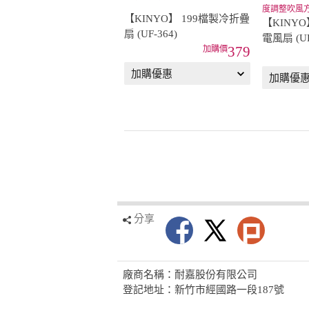
度調整吹風
【KINYO】 199檔製冷折疊
【KINY
扇 (UF-364)
電風扇 (UF
379
分享
廠商名稱：耐嘉股份有限公司
登記地址：新竹市經國路一段187號