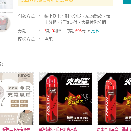
此商品恕無法配送離島區域
付款方式
線上刷卡、刷卡分期、ATM繳款、無
卡分期、行動支付、大哥付你分期
分期
3
期
0
利率｜每期
693
元 ▼
更多
配送方式
宅配
)
計-彈性上下左右多角
台灣製造．環保無害人畜
居家車用三合一設計 滅