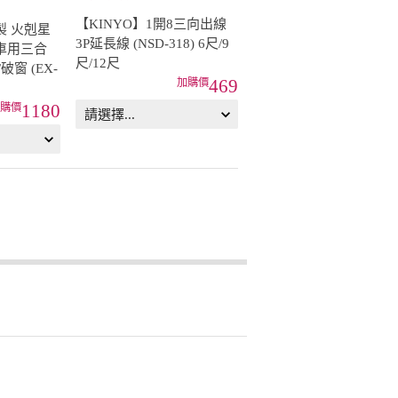
【KINYO】1開8三向出線
【KINYO】多合一旅行萬
製 火剋星
3P延長線 (NSD-318) 6尺/9
國轉接頭 3USB／
車用三合
尺/12尺
2USB+1Type-C
破窗 (EX-
469
55
1180