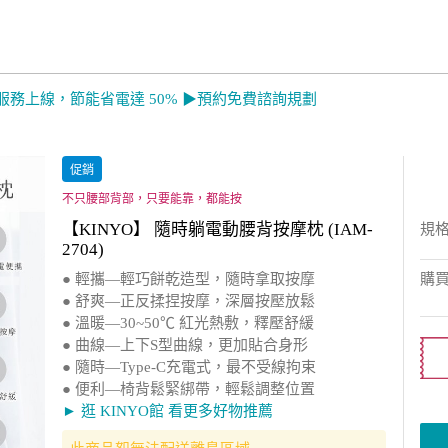
服務上線，節能省電達 50% ▶預約免費諮詢規劃
促銷
不只腰部背部，只要能靠，都能按
【KINYO】 隨時躺電動腰背按摩枕 (IAM-
規
2704)
● 輕攜—輕巧餅乾造型，隨時拿取按摩
購
● 舒爽—正反揉捏按摩，深層按壓放鬆
● 溫暖—30~50℃ 紅光熱敷，釋壓舒緩
● 曲線—上下S型曲線，更加貼合身形
● 隨時—Type-C充電式，最不受線拘束
● 便利—椅背鬆緊綁帶，輕鬆調整位置
► 逛 KINYO館 看更多好物推薦