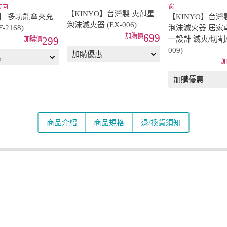
方向
窗
【KINYO】台灣製 火剋星
O】 多功能傘夾充
【KINYO】台灣
泡沫滅火器 (EX-006)
-2168)
泡沫滅火器 居家
699
一設計 滅火/切割/
299
009)
商品介紹
商品規格
退/換貨須知