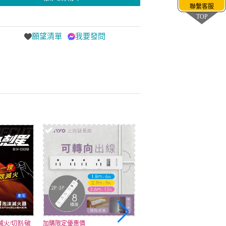
聯繫客服
TOP
願望清單
我要發問
火/切割/破
加購限定優惠價
加購限定優惠