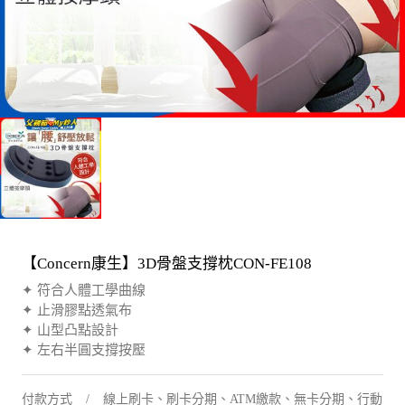
【Concern康生】3D骨盤支撐枕CON-FE108
✦ 符合人體工學曲線
✦ 止滑膠點透氣布
✦ 山型凸點設計
✦ 左右半圓支撐按壓
付款方式
線上刷卡、刷卡分期、ATM繳款、無卡分期、行動