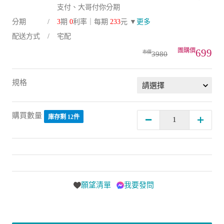
支付、大哥付你分期
分期
3
期
0
利率｜每期
233
元 ▼
更多
配送方式
宅配
699
3980
規格
購買數量
庫存剩 12件
願望清單
我要發問