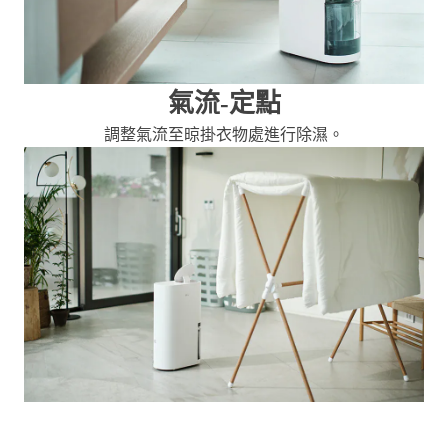
氣流-定點
調整氣流至晾掛衣物處進行除濕。