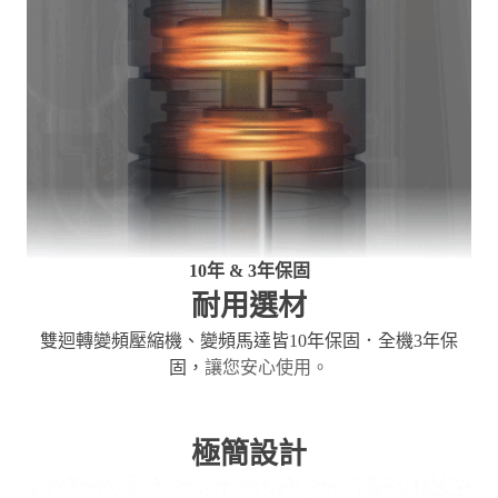
10年 & 3年保固
耐用選材
雙迴轉變頻壓縮機、變頻馬達皆10年保固．全機3年保
固，
讓您安心使用。
極簡設計