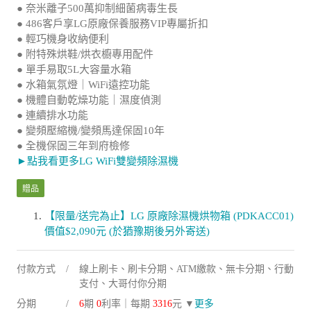
● 奈米離子500萬抑制細菌病毒生長
● 486客戶享LG原廠保養服務VIP專屬折扣
● 輕巧機身收納便利
● 附特殊烘鞋/烘衣櫥專用配件
● 單手易取5L大容量水箱
● 水箱氣氛燈｜WiFi遠控功能
● 機體自動乾燥功能｜濕度偵測
● 連續排水功能
● 變頻壓縮機/變頻馬達保固10年
● 全機保固三年到府檢修
►點我看更多LG WiFi雙變頻除濕機
贈品
【限量/送完為止】LG 原廠除濕機烘物箱 (PDKACC01)
價值$2,090元 (於猶豫期後另外寄送)
付款方式
線上刷卡、刷卡分期、ATM繳款、無卡分期、行動
支付、大哥付你分期
分期
6
期
0
利率｜每期
3316
元 ▼
更多