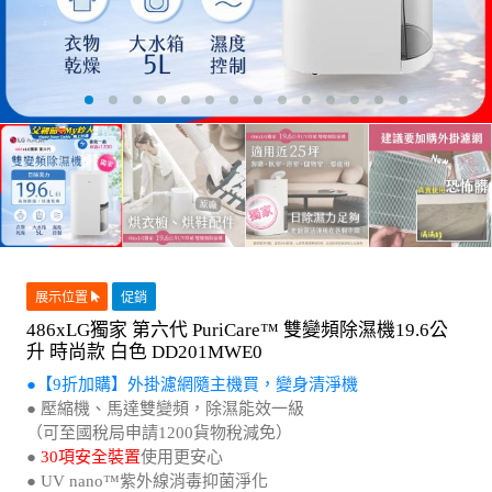
展示位置
促銷
486xLG獨家 第六代 PuriCare™ 雙變頻除濕機19.6公
升 時尚款 白色 DD201MWE0
●【9折加購】外掛濾網隨主機買，變身清淨機
● 壓縮機、馬達雙變頻，除濕能效一級
（可至國稅局申請1200貨物稅減免）
●
30項安全裝置
使用更安心
● UV nano™紫外線消毒抑菌淨化