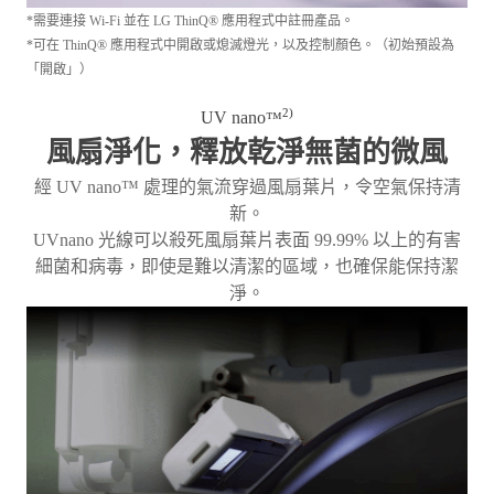
*需要連接 Wi-Fi 並在 LG ThinQ® 應用程式中註冊產品。
*可在 ThinQ® 應用程式中開啟或熄滅燈光，以及控制顏色。（初始預設為
「開啟」）
2)
UV nano
™
風扇淨化，釋放乾淨無菌的微風
經 UV nano™ 處理的氣流穿過風扇葉片，令空氣保持清
新。
UVnano 光線可以殺死風扇葉片表面 99.99% 以上的有害
細菌和病毒，即使是難以清潔的區域，也確保能保持潔
淨。