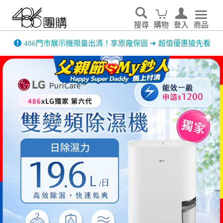
搜尋
購物
登入
商品
先看
家電輕鬆租．LG家電租賃65折優惠起 ▶了解更多