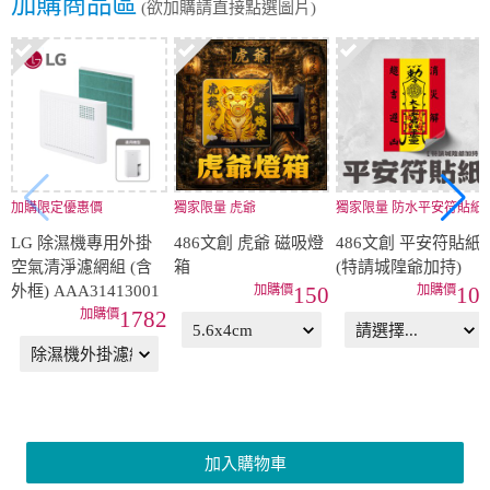
加購商品區
(欲加購請直接點選圖片)
加購限定優惠價
獨家限量 虎爺
獨家限量 防水平安符貼紙
LG 除濕機專用外掛
486文創 虎爺 磁吸燈
486文創 平安符貼紙
空氣清淨濾網組 (含
箱
(特請城隍爺加持)
外框) AAA31413001
150
10
1782
加入購物車