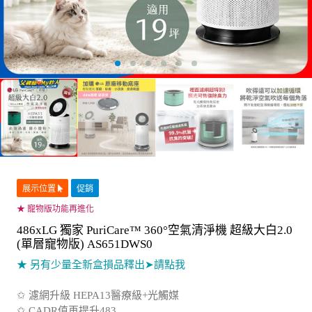
展示位置
促銷
★ 寵物版功能再進化
486xLG 獨家 PuriCare™ 360°空氣清淨機 超級大白2.0
(單層寵物版) AS651DWS0
★ 另有少量全新盒損品釋出
➤請點我
✩ 濾網升級 HEPA13醫療級+光觸媒
✩ CADR值再提升483