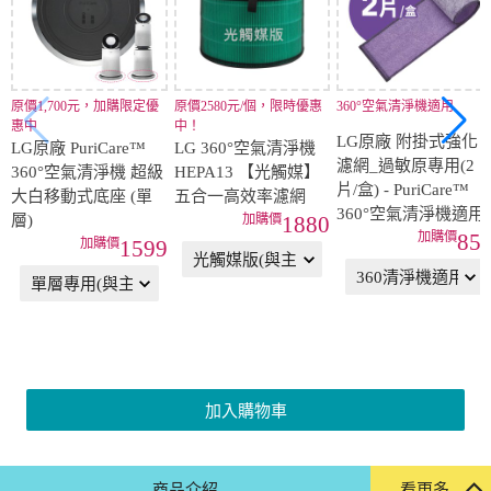
原價1,700元，加購限定優
原價2580元/個，限時優惠
360°空氣清淨機適用
惠中
中！
LG原廠 附掛式強化
LG原廠 PuriCare™
LG 360°空氣清淨機
濾網_過敏原專用(2
360°空氣清淨機 超級
HEPA13 【光觸媒】
片/盒) - PuriCare™
大白移動式底座 (單
五合一高效率濾網
360°空氣清淨機適用
層)
1880
85
1599
加入購物車
商品介紹
看更多...