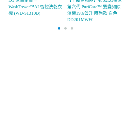
LG 家電租賃－
【全新盒損品】486xLG獨家
【
WashTower™AI 智控洗乾衣
第六代 PuriCare™ 雙變頻除
蒸
機 (WD-S1310B)
濕機19.6公升 時尚款 白色
E
DD201MWE0