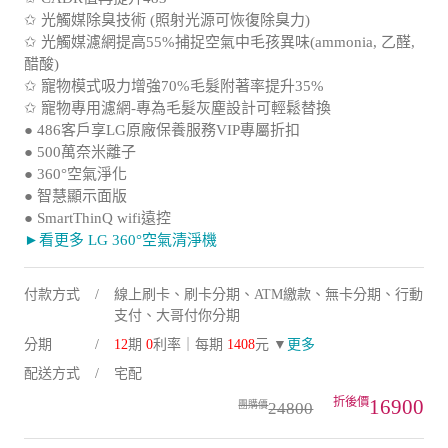
✩ 光觸媒除臭技術 (照射光源可恢復除臭力)
✩ 光觸媒濾網提高55%捕捉空氣中毛孩異味(ammonia, 乙醛,
醋酸)
✩ 寵物模式吸力增強70%毛髮附著率提升35%
✩ 寵物專用濾網-專為毛髮灰塵設計可輕鬆替換
● 486客戶享LG原廠保養服務VIP專屬折扣
● 500萬奈米離子
● 360°空氣淨化
● 智慧顯示面版
● SmartThinQ wifi遠控
►看更多 LG 360°空氣清淨機
付款方式
線上刷卡、刷卡分期、ATM繳款、無卡分期、行動
支付、大哥付你分期
分期
12
期
0
利率｜每期
1408
元 ▼
更多
配送方式
宅配
16900
24800