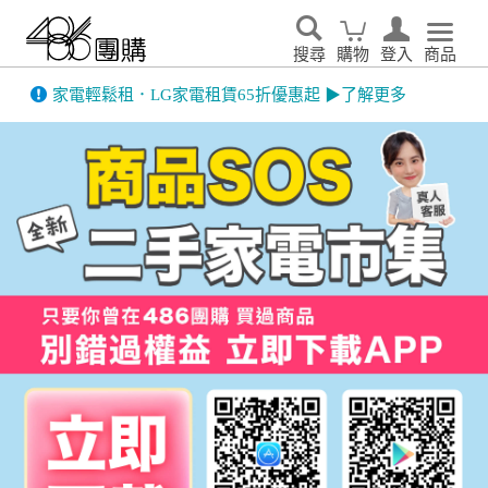
搜尋
購物
登入
商品
先看
家電輕鬆租．LG家電租賃65折優惠起 ▶了解更多