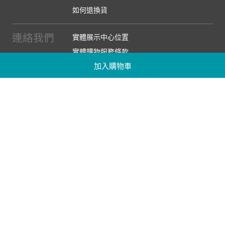
如何退換貨
連絡我們
實體展示中心位置
實體購物服務條款
加入購物車
廠商提案
企業採購
訂閱486電子報
關於我們
關於486團購
媒體報導
486部落格
【營業人名稱:包昇股份有限公司】 【統一編號:53123157】