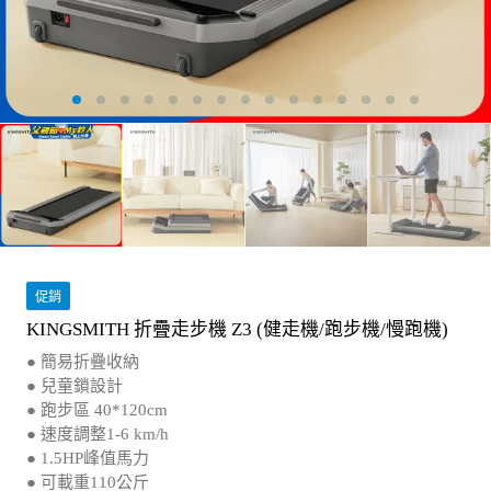
促銷
KINGSMITH 折疊走步機 Z3 (健走機/跑步機/慢跑機)
● 簡易折疊收納
● 兒童鎖設計
● 跑步區 40*120cm
● 速度調整1-6 km/h
● 1.5HP峰值馬力
● 可載重110公斤