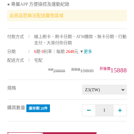
● 專屬APP 方便操控及運動紀錄
此商品恕無法配送離島區域
付款方式
線上刷卡、刷卡分期、ATM繳款、無卡分期、行動
支付、大哥付你分期
分期
6
期
0
利率｜每期
2648
元 ▼
更多
配送方式
宅配
15888
19800
29800
規格
購買數量
庫存剩 20件