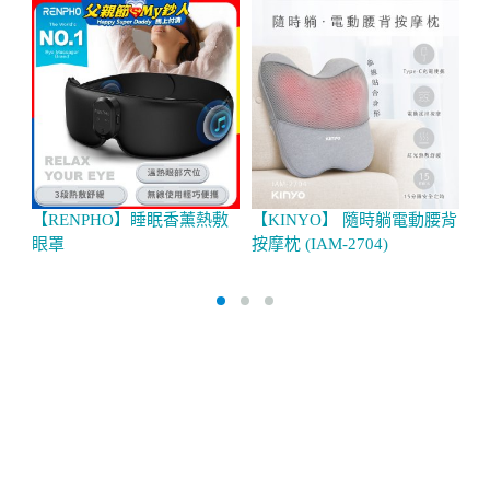
【RENPHO】睡眠香薰熱敷
【KINYO】 隨時躺電動腰背
【
眼罩
按摩枕 (IAM-2704)
摩