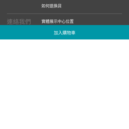
如何退換貨
連絡我們
實體展示中心位置
實體購物服務條款
加入購物車
廠商提案
企業採購
訂閱486電子報
關於我們
關於486團購
媒體報導
486部落格
【營業人名稱:包昇股份有限公司】 【統一編號:53123157】