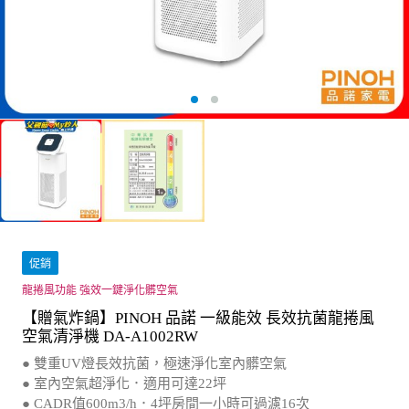
促銷
龍捲風功能 強效一鍵淨化髒空氣
【贈氣炸鍋】PINOH 品諾 一級能效 長效抗菌龍捲風
空氣清淨機 DA-A1002RW
● 雙重UV燈長效抗菌，極速淨化室內髒空氣
● 室內空氣超淨化．適用可達22坪
● CADR值600m3/h．4坪房間一小時可過濾16次