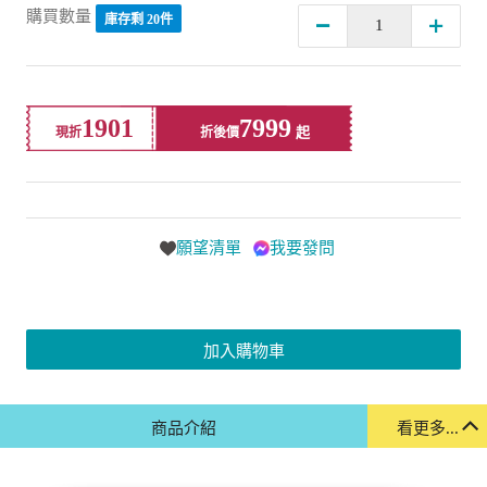
購買數量
庫存剩 20件
1901
7999
現折
折後價
願望清單
我要發問
加入購物車
商品介紹
看更多...