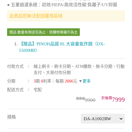
● 五重過濾系統：初效/HEPA/高效活性碳/負離子/UV抑菌
此商品恕無法配送離島區域
贈品 數量有限送完為止．依購物車顯示為主
【贈品】PINOH品諾 8L 大容量氣炸鍋（DX-
5509MB）
付款方式
線上刷卡、刷卡分期、ATM繳款、無卡分期、行動
支付、大哥付你分期
分期
3
期
0
利率｜每期
2666
元 ▼
更多
配送方式
宅配
7999
9900
規格