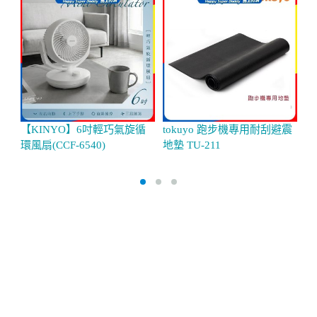
【KINYO】6吋輕巧氣旋循
tokuyo 跑步機專用耐刮避震
B
環風扇(CCF-6540)
地墊 TU-211
肩