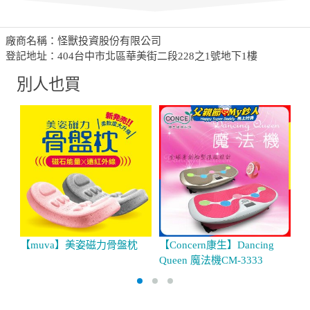
廠商名稱：怪獸投資股份有限公司
登記地址：404台中市北區華美街二段228之1號地下1樓
別人也買
【muva】美姿磁力骨盤枕
【Concern康生】Dancing
m
Queen 魔法機CM-3333
23