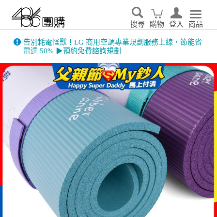
搜尋
購物
登入
商品
告別耗電怪獸！LG 商用空調專業規劃服務上線，節能省
電達 50% ▶預約免費諮詢規劃