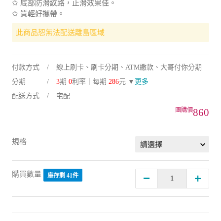
✩ 底部防滑紋路，止滑效果佳。
✩ 質輕好攜帶。
此商品恕無法配送離島區域
付款方式
線上刷卡、刷卡分期、ATM繳款、大哥付你分期
分期
3
期
0
利率｜每期
286
元 ▼
更多
配送方式
宅配
860
規格
購買數量
庫存剩 41件