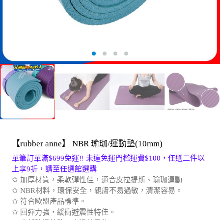
【rubber anne】 NBR 瑜珈/運動墊(10mm)
單筆訂單滿$699免運!! 未達免運門檻運費$100，任選二件以
上享9折，請至任選館選購
✩ 加厚材質，柔軟彈性佳，適合皮拉提斯、瑜珈運動
✩ NBR材料，環保安全，親膚不易過敏，清潔容易。
✩ 符合歐盟產品標準。
✩ 回彈力強，緩衝避震性特佳。