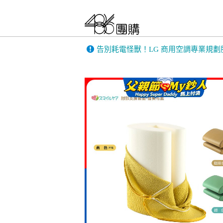
告別耗電怪獸！LG 商用空調專業規劃