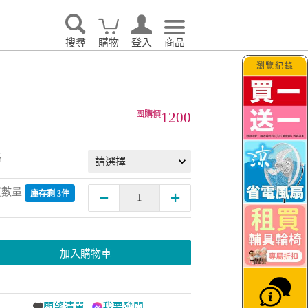
搜尋
購物
登入
商品
瀏覽紀錄
1200
格
買數量
庫存剩 3件
加入購物車
願望清單
我要發問