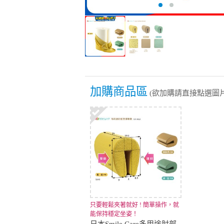
加購商品區
(欲加購請直接點選圖片
只要輕鬆夾著就好 ! 簡單操作，就
能保持穩定坐姿！