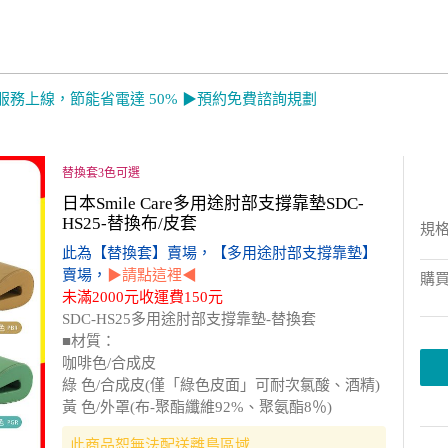
服務上線，節能省電達 50% ▶預約免費諮詢規劃
替換套3色可選
日本Smile Care多用途肘部支撐靠墊SDC-
HS25-替換布/皮套
規
此為【替換套】賣場，【多用途肘部支撐靠墊】
賣場，
▶請點這裡◀
購
未滿2000元收運費150元
SDC-HS25多用途肘部支撐靠墊-替換套
■材質：
咖啡色/合成皮
綠 色/合成皮(僅「綠色皮面」可耐次氯酸、酒精)
黃 色/外罩(布-聚酯纖維92%、聚氨酯8％)
此商品恕無法配送離島區域