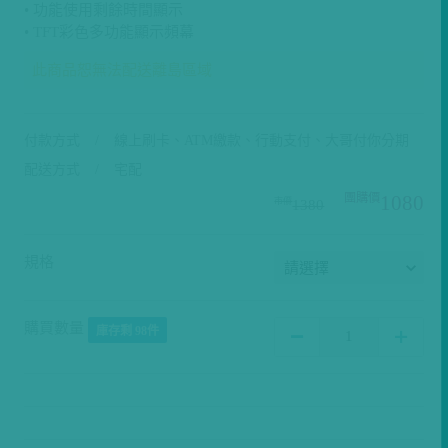
• TFT彩色多功能顯示頻幕
此商品恕無法配送離島區域
付款方式
線上刷卡、ATM繳款、行動支付、大哥付你分期
配送方式
宅配
1080
1380
規格
購買數量
庫存剩 98件