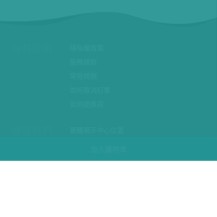
服務說明
隱私權政策
服務條款
常見問題
如何取消訂單
如何退換貨
連絡我們
實體展示中心位置
實體購物服務條款
加入購物車
廠商提案
企業採購
訂閱486電子報
關於我們
關於486團購