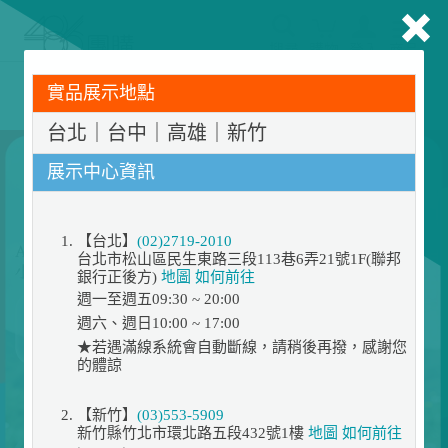
搜尋
購物
登入
商品
486門市展示機限量出清！享原廠保固 ➔ 超值優惠搶先看
實品展示地點
台北｜台中｜高雄｜新竹
展示中心資訊
【台北】
(02)2719-2010
台北市松山區民生東路三段113巷6弄21號1F(聯邦
銀行正後方)
地圖
如何前往
週一至週五09:30 ~ 20:00
週六、週日10:00 ~ 17:00
★若遇滿線系統會自動斷線，請稍後再撥，感謝您
的體諒
【新竹】
(03)553-5909
新竹縣竹北市環北路五段432號1樓
地圖
如何前往