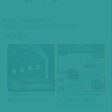
廠商名稱：畢格國際有限公司
登記地址：台北市中山區合江街73巷14號1樓
別人也買
【免運】RONEVER Y型摺疊
入坑咖啡 K經典美式膠囊咖
【
攜帶式觸控LED燈 PC395
啡【午後時光 15顆/包】
暖器
LUKEN-KC-204 適用K-CUP