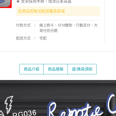
★ 支架採用木桿，增添日系質感
此商品恕無法配送離島區域
付款方式
線上刷卡、ATM繳款、行動支付、大
哥付你分期
配送方式
宅配
商品介紹
商品規格
退/換貨須知