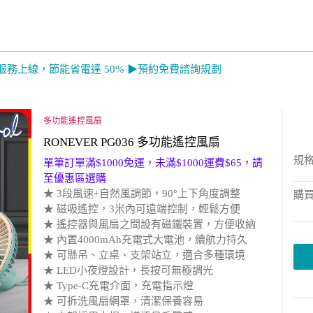
服務上線，節能省電達 50% ▶預約免費諮詢規劃
 ➔ 超值優惠搶先看
多功能遙控風扇
RONEVER PG036 多功能遙控風扇
規
單筆訂單滿$1000免運，未滿$1000運費$65，請
至優惠區選購
★ 3段風速+自然風調節，90°上下角度調整
購
★ 磁吸遙控，3米內可遠端控制，輕鬆方便
★ 遙控器與風扇之間設有磁鐵裝置，方便收納
★ 內置4000mAh充電式大電池，續航力持久
★ 可懸吊、立桌、支架站立，適合多種環境
★ LED小夜燈設計，長按可無極調光
★ Type-C充電介面，充電指示燈
★ 可拆洗風扇網罩，清潔保養容易