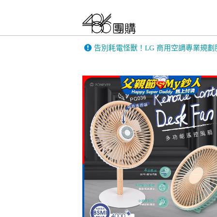
告別耗電怪獸！LG 商用空調專業規劃
486門市展示機限量出清！享原廠保固