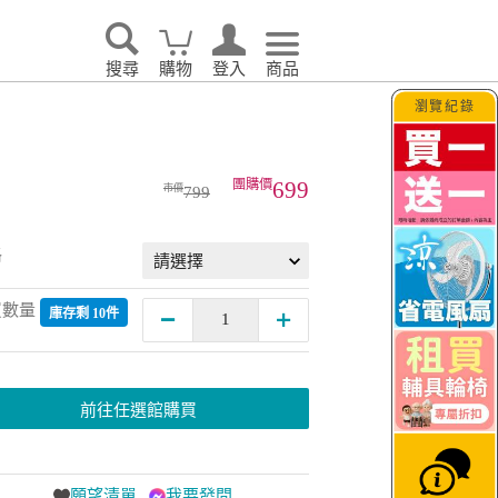
搜尋
購物
登入
商品
瀏覽紀錄
家電輕鬆租．LG家電
699
799
格
買數量
庫存剩 10件
前往任選館購買
願望清單
我要發問