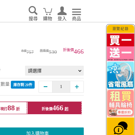
搜尋
購物
登入
商品
瀏覽紀錄
466
530
757
格
買數量
庫存剩 20件
88
466
現打
折後價
加入購物車