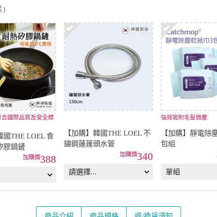
)
符合國際品質及安全標
強效吸附毛髮微塵
【加購】韓國THE LOEL 不
【加購】靜電除塵
THE LOEL 食
鏽鋼蓮蓬頭水管
包組
矽膠鍋鏟
340
388
商品介紹
商品規格
退/換貨須知