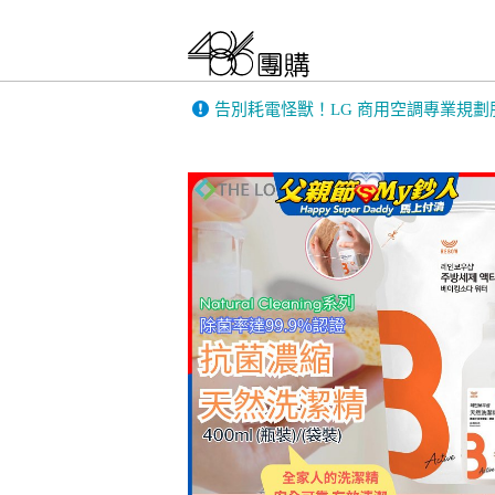
告別耗電怪獸！LG 商用空調專業規劃