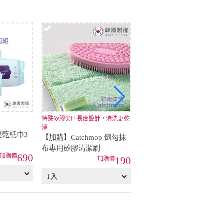
特殊矽膠尖刷長度設計，清洗更乾
輕鬆抓住縫隙間的微小灰塵、碎屑
淨
乾紙巾3
【加購】Catchmop 輕巧平
【加購】Catchmop 倒勾抹
板拖把專用拖把布
布專用矽膠清潔刷
690
69
190