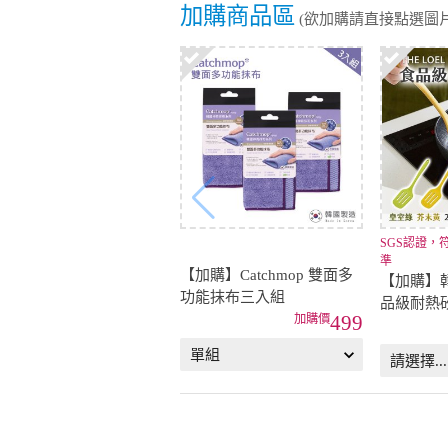
加購商品區
(欲加購請直接點選圖片
SGS認證，
準
【加購】Catchmop 雙面多
【加購】韓國
功能抹布三入組
品級耐熱
499