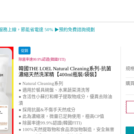
服務上線，節能省電達 50% ▶預約免費諮詢規劃
促銷
除菌率達99.9%認證(韓國FITI)
韓國THE LOEL Natural Cleaning系列-抗菌
規
濃縮天然洗潔精【400ml瓶裝/袋裝】
● Natural Cleaning系列
購
● 適用於餐具碗盤、水果蔬菜清洗等
● 含活性小蘇打和椰子提取物成分，優異去除油
漬
● 採用抗菌&不傷手天然成分
● 此為濃縮液，微量已足夠使用，極高CP值
● 除菌率達99.9%認證(韓國FITI)
● 100%天然提取物和食品添加物製造，安全無害