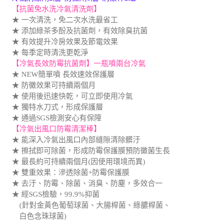
【抗菌免水洗冷氣清洗劑】
★ 一次清洗，免二次水洗最省工
★ 添加綠茶多酚及抗菌劑，有效除臭抗菌
★ 有效提升冷房效果及節電效果
★ 每季定時清洗更乾淨
【冷氣長效防霉抗菌劑】一瓶噴兩台冷氣
★ NEW簡單噴 長效速效保護層
★ 防黴效果可持續兩個月
★ 使用後迅速快乾，可立即使用冷氣
★ 獨特水刀式，形成保護層
★ 通過SGS檢測安心有保障
【冷氣出風口防霉清潔棒】
★ 能深入冷氣出風口內部縫隙清除髒汙
★ 擦拭即可除菌，形成防霉保護膜預防黴菌生長
★ 最長約可持續兩個月(因使用環境而異)
★ 雙重效果：滲透除菌+防霉保護膜
★ 去汙、防霉、除菌、消臭、防塵，多效合一
★ 經SGS檢驗，99.9%抑菌
(針對金黃色葡萄球菌、大腸桿菌、綠膿桿菌、
白色念珠球菌)
★ 雙面皆可使用