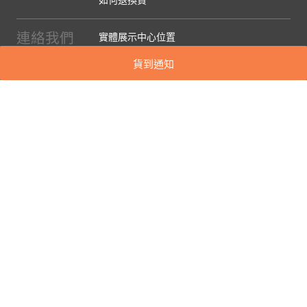
連絡我們
實體展示中心位置
實體購物服務條款
貨到通知
廠商提案
企業採購
訂閱486電子報
關於我們
關於486團購
媒體報導
486部落格
【營業人名稱:包昇股份有限公司】 【統一編號:53123157】
©2026 包昇股份有限公司 版權所有