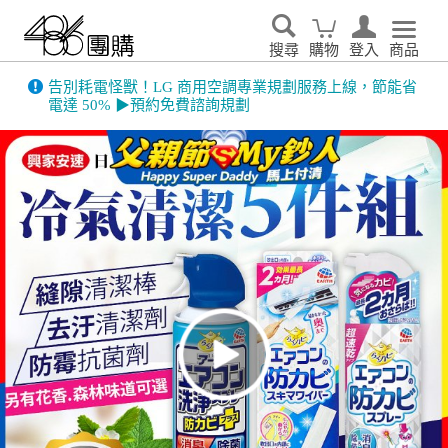
搜尋
購物
登入
商品
486門市展示機限量出清！享原廠保固 ➔ 超值優惠搶先看