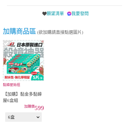
願望清單
我要發問
加購商品區
(欲加購請直接點選圖片)
黏蟑屋始祖
【加購】黏金多黏蟑
屋6盒組
599