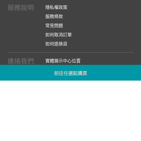
服務說明
隱私權政策
服務條款
常見問題
如何取消訂單
如何退換貨
連絡我們
實體展示中心位置
實體購物服務條款
前往任選館購買
廠商提案
企業採購
訂閱486電子報
關於我們
關於486團購
媒體報導
486部落格