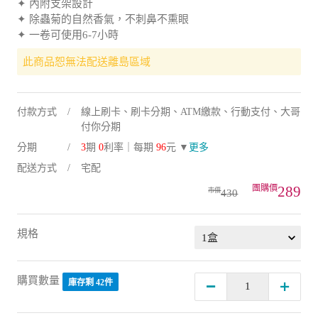
✦ 內附支架設計
✦ 除蟲菊的自然香氣，不刺鼻不熏眼
✦ 一卷可使用6-7小時
此商品恕無法配送離島區域
付款方式
線上刷卡、刷卡分期、ATM繳款、行動支付、大哥
付你分期
分期
3
期
0
利率｜每期
96
元 ▼
更多
配送方式
宅配
289
430
規格
購買數量
庫存剩 42件