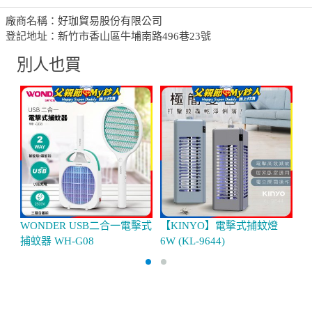
廠商名稱：好珈貿易股份有限公司
登記地址：新竹市香山區牛埔南路496巷23號
別人也買
WONDER USB二合一電擊式
【KINYO】電擊式捕蚊燈
【
捕蚊器 WH-G08
6W (KL-9644)
20