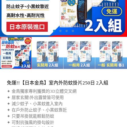
免運!!【日本金鳥】室內外防蚊掛片250日 2入組
✦ 金鳥獨家專利獲獎的3D立體交叉網
✦ 居家玄關\外出露營皆可使用
✦ 減少蚊子、小黑蚊進入室內
✦ 在戶外防止蚊子、小黑蚊靠近
✦ 只要吊掛就能輕鬆防蚊
✦ 可對抗強風的掛勾設計