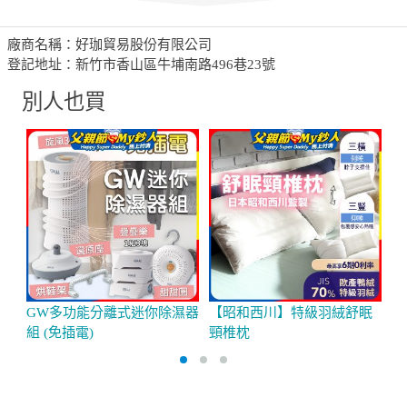
廠商名稱：好珈貿易股份有限公司
登記地址：新竹市香山區牛埔南路496巷23號
別人也買
GW多功能分離式迷你除濕器
【昭和西川】特級羽絨舒眠
P
組 (免插電)
頸椎枕
超