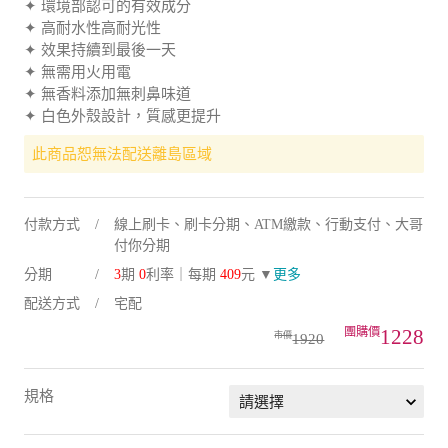
✦ 環境部認可的有效成分
✦ 高耐水性高耐光性
✦ 效果持續到最後一天
✦ 無需用火用電
✦ 無香料添加無刺鼻味道
✦ 白色外殼設計，質感更提升
此商品恕無法配送離島區域
付款方式
線上刷卡、刷卡分期、ATM繳款、行動支付、大哥
付你分期
分期
3
期
0
利率｜每期
409
元 ▼
更多
配送方式
宅配
1228
1920
規格