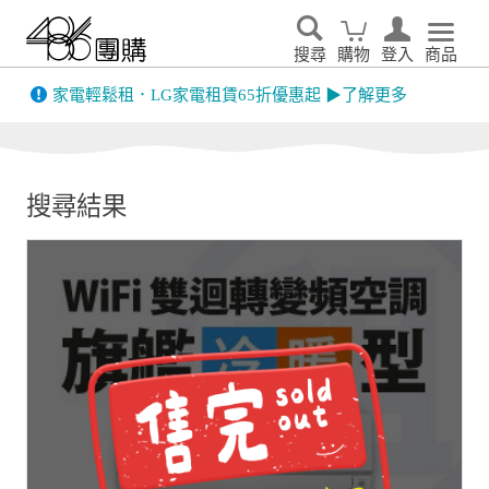
搜尋
購物
登入
商品
先看
家電輕鬆租．LG家電租賃65折優惠起 ▶了解更多
搜尋結果