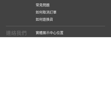
常見問題
如何取消訂單
如何退換貨
連絡我們
實體展示中心位置
實體購物服務條款
廠商提案
企業採購
訂閱486電子報
關於我們
關於486團購
媒體報導
486部落格
【營業人名稱:包昇股份有限公司】 【統一編號:53123157】