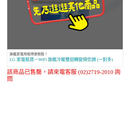
旗艦家電用租得更輕鬆！
LG 家電租賃－WiFi 旗艦冷暖雙迴轉變頻空調 (一對多)
該商品已售罄，請來電客服 (02)2719-2010 詢
問