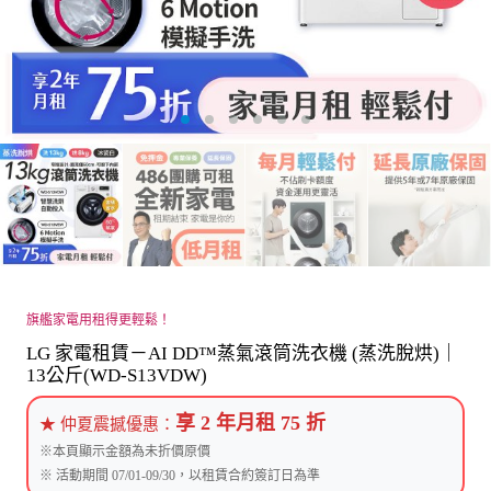
旗艦家電用租得更輕鬆！
LG 家電租賃－AI DD™蒸氣滾筒洗衣機 (蒸洗脫烘)｜
13公斤(WD-S13VDW)
享 2 年月租 75 折
★ 仲夏震撼優惠：
※本頁顯示金額為未折價原價
※ 活動期間 07/01-09/30，以租賃合約簽訂日為準