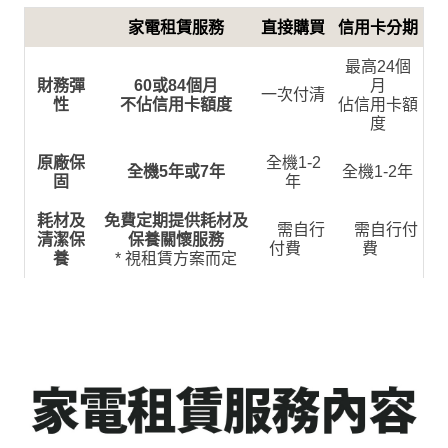
家電租賃服務
直接購買
信用卡分期
最高24個
財務彈
60或84個月
月
一次付清
性
不佔信用卡額度
佔信用卡額
度
原廠保
全機1-2
全機5年或7年
全機1-2年
固
年
耗材及
免費定期提供耗材及
需自行
需自行付
清潔保
保養關懷服務
付費
費
養
* 視
租賃方案而定