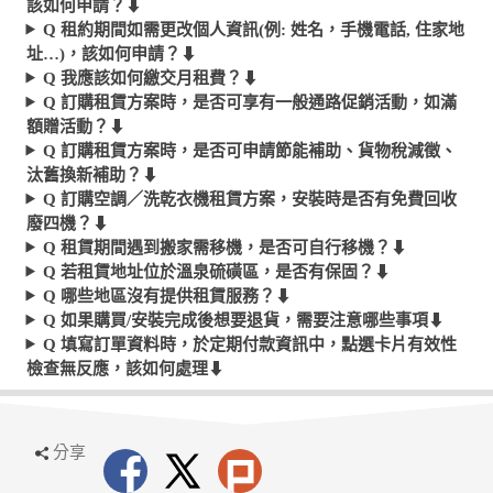
該如何申請？
⬇︎
Q 租約期間如需更改個人資訊(例: 姓名，手機電話, 住家地
址…)，該如何申請？
⬇︎
Q 我應該如何繳交月租費？
⬇︎
Q 訂購租賃方案時，是否可享有一般通路促銷活動，如滿
額贈活動？
⬇︎
Q 訂購租賃方案時，是否可申請節能補助、貨物稅減徵、
汰舊換新補助？
⬇︎
Q 訂購空調／洗乾衣機租賃方案，安裝時是否有免費回收
廢四機？
⬇︎
Q 租賃期間遇到搬家需移機，是否可自行移機？
⬇︎
Q 若租賃地址位於溫泉硫磺區，是否有保固？
⬇︎
Q 哪些地區沒有提供租賃服務？
⬇︎
Q 如果購買/安裝完成後想要退貨，需要注意哪些事項
⬇︎
Q 填寫訂單資料時，於定期付款資訊中，點選卡片有效性
檢查無反應，該如何處理
⬇︎
分享