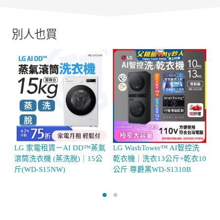
別人也買
LG 家電租賃－AI DD™蒸氣
LG WashTower™ AI智控洗
L
滾筒洗衣機 (蒸洗脫)｜15公
乾衣機｜洗衣13公斤+乾衣10
｜
斤(WD-S15NW)
公斤 尊爵黑WD-S1310B
公