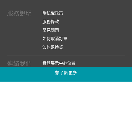
服務說明
隱私權政策
服務條款
常見問題
如何取消訂單
如何退換貨
連絡我們
實體展示中心位置
實體購物服務條款
想了解更多
廠商提案
企業採購
訂閱486電子報
關於我們
關於486團購
媒體報導
486部落格