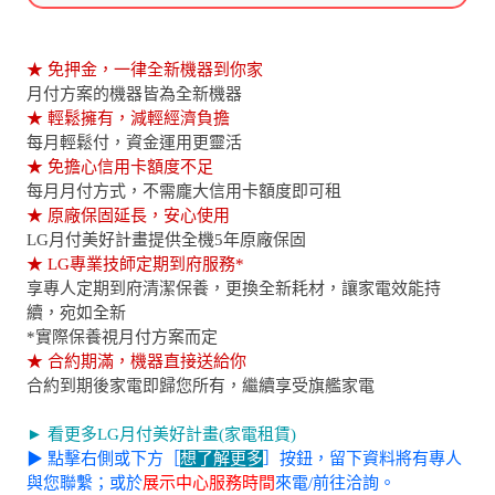
★ 免押金，一律全新機器到你家
月付方案的機器皆為全新機器
★ 輕鬆擁有，減輕經濟負擔
每月輕鬆付，資金運用更靈活
★ 免擔心信用卡額度不足
每月月付方式，不需龐大信用卡額度即可租
★ 原廠保固延長，安心使用
LG月付美好計畫提供全機5年原廠保固
★ LG專業技師定期到府服務*
享專人定期到府清潔保養，更換全新耗材，讓家電效能持
續，宛如全新
*實際保養視月付方案而定
★ 合約期滿，機器直接送給你
合約到期後家電即歸您所有，繼續享受旗艦家電
► 看更多LG月付美好計畫(家電租賃)
▶ 點擊右側或下方［
想了解更多
］按鈕，留下資料將有專人
與您聯繫；或於
展示中心服務時間
來電/前往洽詢。