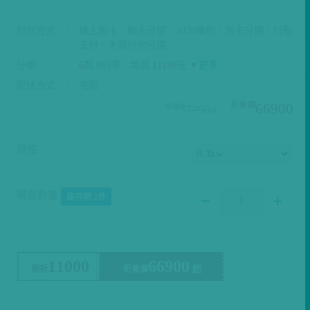
付款方式
線上刷卡、刷卡分期、ATM繳款、無卡分期、行動
支付、大哥付你分期
分期
6
期
0
利率｜每期
11150
元 ▼
更多
配送方式
宅配
66900
77900
規格
購買數量
庫存剩 2件
11000
66900
現折
折後價