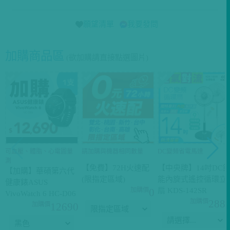
願望清單
我要發問
加購商品區
(欲加購請直接點選圖片)
可血壓、體脂、心電圖量
請加購與機器相同數量
DC變頻省電馬達
測
【免費】72H火速配
【中央牌】14吋DC
【加購】華碩第六代
(限指定區域)
能內旋式遙控循環立
健康錶ASUS
扇 KDS-142SR
0
VivoWatch 6 HC-D06
288
12690