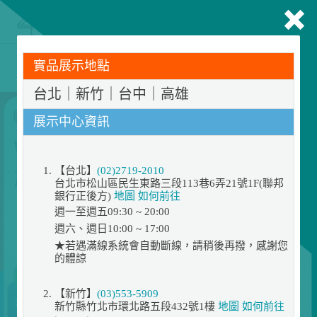
搜尋
購物
登入
商品
486門市展示機限量出清！享原廠保固 ➔ 超值優惠搶先看
實品展示地點
台北｜新竹｜台中｜高雄
展示中心資訊
【台北】
(02)2719-2010
台北市松山區民生東路三段113巷6弄21號1F(聯邦
銀行正後方)
地圖
如何前往
週一至週五09:30 ~ 20:00
週六、週日10:00 ~ 17:00
★若遇滿線系統會自動斷線，請稍後再撥，感謝您
的體諒
【新竹】
(03)553-5909
新竹縣竹北市環北路五段432號1樓
地圖
如何前往