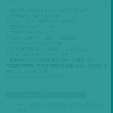
● 如需火速配服務(限指定區域)請於下方自行加購
● 雙迴轉變頻壓縮機．速冷省電
● 800萬奈米離子．抑菌除臭減少有害物質
● 智慧節能模式40%-60%-80%
● 抗鏽蝕金散熱片提升耐用性
● 低噪音／自體乾燥／內建WiFi遠控更便利
● 免費到府教學(須至LG官網申請)
● 免費延長保固全機7年/壓縮機10年(須官網登錄)
● 486客戶享LG原廠保養服務VIP專屬折扣
●
免費基本安裝 (花蓮/台東/離島地區無提供配送安裝)
訂購前請先詳閱下方訂購/安裝注意事項說明頁
；付款完成將
由專人於工作日電話聯繫
點我►更多LG雙迴轉WiFi冷暖空調
贈品 安裝後寄送(數量有限送完為止．依購物車顯示為主)
KINYO機械箱扇20吋/顏色隨機 (於主商品安裝後後另
外寄送)