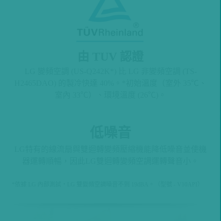
由 TUV 認證
LG 變頻空調 (US-Q242K*) 比 LG 非變頻空調 (TS-
H2465DAO) 的製冷快達 40%。*初始溫度（室外 35℃、
室內 33℃）、環境溫度 (26℃)。
低噪音
LG特有的線流扇與雙迴轉變頻壓縮機能降低噪音並使機
器運轉順暢，因此LG雙迴轉變頻空調運轉聲音小。
*依據 LG 內部測試，LG 雙變頻空調噪音不到 19dBA。（型號 - V10API）