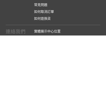
常見問題
如何取消訂單
如何退換貨
連絡我們
實體展示中心位置
實體購物服務條款
廠商提案
企業採購
訂閱486電子報
關於我們
關於486團購
媒體報導
486部落格
【營業人名稱:包昇股份有限公司】 【統一編號:53123157】