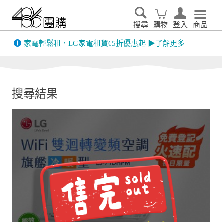
搜尋
購物
登入
商品
先看
家電輕鬆租．LG家電租賃65折優惠起 ▶了解更多
搜尋結果