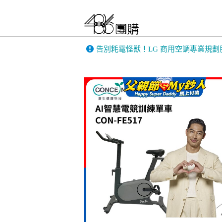
告別耗電怪獸！LG 商用空調專業規劃