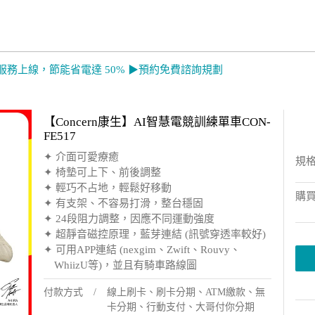
服務上線，節能省電達 50% ▶預約免費諮詢規劃
【Concern康生】AI智慧電競訓練單車CON-
FE517
✦ 介面可愛療癒
規
✦ 椅墊可上下、前後調整
✦ 輕巧不占地，輕鬆好移動
購
✦ 有支架、不容易打滑，整台穩固
✦ 24段阻力調整，因應不同運動強度
✦ 超靜音磁控原理，藍芽連結 (訊號穿透率較好)
✦ 可用APP連結 (nexgim、Zwift、Rouvy、
WhiizU等)，並且有騎車路線圖
付款方式
線上刷卡、刷卡分期、ATM繳款、無
卡分期、行動支付、大哥付你分期