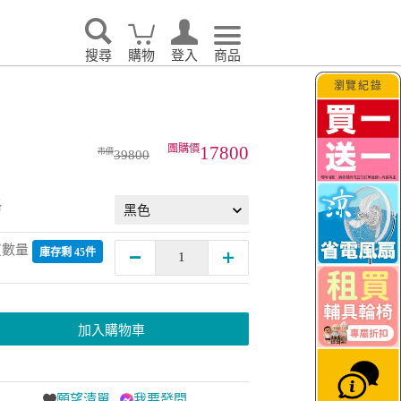
搜尋
購物
登入
商品
瀏覽紀錄
17800
39800
格
買數量
庫存剩 45件
加入購物車
願望清單
我要發問