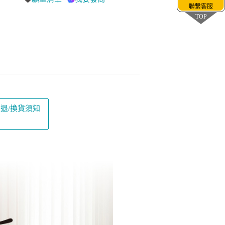
聯繫客服
TOP
退/換貨須知