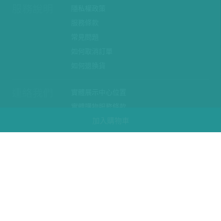
服務說明
隱私權政策
服務條款
常見問題
如何取消訂單
如何退換貨
連絡我們
實體展示中心位置
實體購物服務條款
加入購物車
廠商提案
企業採購
訂閱486電子報
關於我們
關於486團購
媒體報導
486部落格