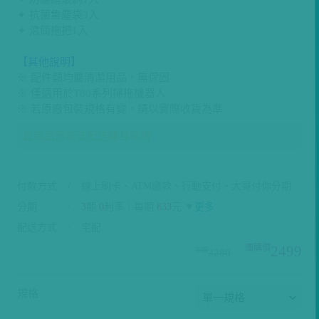
✦ 抗菌集塵袋3入
✦ 滾筒拖把1入
【其他說明】
※ 配件類均屬清潔用品，無保固
※ 僅適用於T80系列掃拖機器人
※ 若原廠包裝規格有變，請以實際收貨為準
此商品恕無法配送離島區域
付款方式
線上刷卡、ATM繳款、行動支付、大哥付你分期
分期
3
期
0
利率｜每期
833
元 ▼
更多
配送方式
宅配
2499
3280
規格