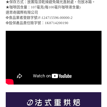
★保存方式：放置陰涼乾燥避免陽光直射處，勿放冰箱。
★咖啡因含量：107毫克(每100毫升咖啡液含量)
達思奇國際有限公司
✠食品業者登錄字號:F-124715596-00000-2
✠投保產品責任險字號：1K8714200190