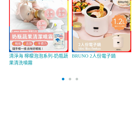
清淨海 檸檬泡泡系列-奶瓶蔬
BRUNO 2人份電子鍋
【
果清洗噴霧
風