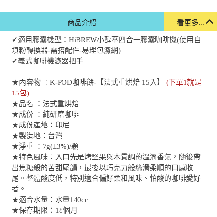
商品介紹
看更多...
✔適用膠囊機型：HiBREW小醇萃四合一膠囊咖啡機(使用自
填粉轉換器-需搭配件-易理包濾網)
✔義式咖啡機濾器把手
★內容物 ：K-POD咖啡餅-【法式重烘焙 15入】
(下單1就是
15包)
★品名 ：法式重烘焙
★成份 ：純研磨咖啡
★成份產地：印尼
★製造地：台灣
★淨重 ：7g(±3%)/顆
★特色風味：入口先是烤堅果與木質調的溫潤香氣，隨後帶
出焦糖般的苦甜尾韻，最後以巧克力般絲滑柔順的口感收
尾。整體酸度低，特別適合偏好柔和風味、怕酸的咖啡愛好
者。
★適合水量：水量140cc
★保存期限：18個月