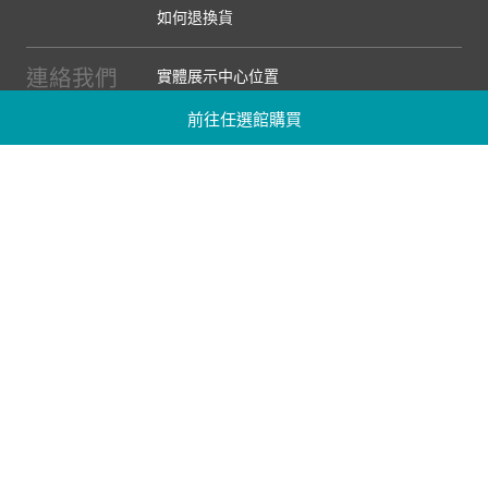
如何退換貨
連絡我們
實體展示中心位置
實體購物服務條款
前往任選館購買
廠商提案
企業採購
訂閱486電子報
關於我們
關於486團購
媒體報導
486部落格
【營業人名稱:包昇股份有限公司】 【統一編號:53123157】