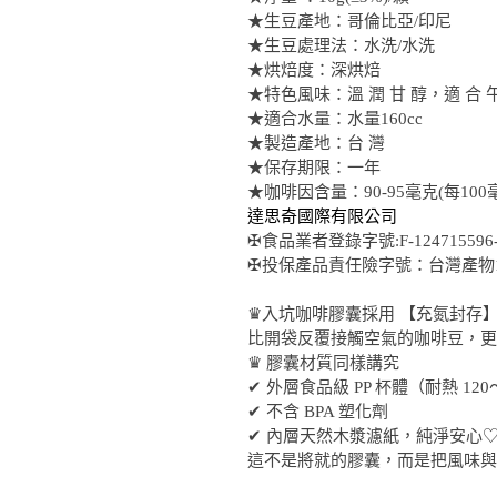
★生豆產地：哥倫比亞/印尼
★生豆處理法：水洗/水洗
★烘焙度：深烘焙
★特色風味：溫 潤 甘 醇，適 合 
★適合水量：水量160cc
★製造產地：台 灣
★保存期限：一年
★咖啡因含量：90-95毫克(每10
達思奇國際有限公司
✠食品業者登錄字號:F-124715596-0
✠投保產品責任險字號：台灣產物1K8
♛入坑咖啡膠囊採用 【充氮封存
比開袋反覆接觸空氣的咖啡豆，更
♛ 膠囊材質同樣講究
✔ 外層食品級 PP 杯體（耐熱 120～
✔ 不含 BPA 塑化劑
✔ 內層天然木漿濾紙，純淨安心
這不是將就的膠囊，而是把風味與