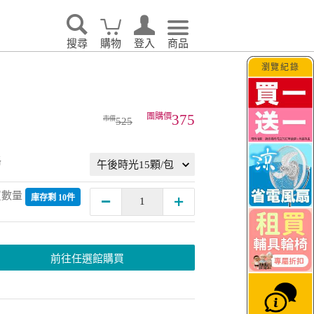
搜尋
購物
登入
商品
瀏覽紀錄
375
525
格
買數量
庫存剩 10件
前往任選館購買