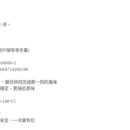
午 茶。
0毫升咖啡液含量)
0000-2
714200190
】，鎖住烘焙完成那一刻的風味
穩定、更接近原味
140°C）
♡
安全，一次做到位