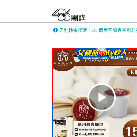
告別耗電怪獸！LG 商用空調專業規劃