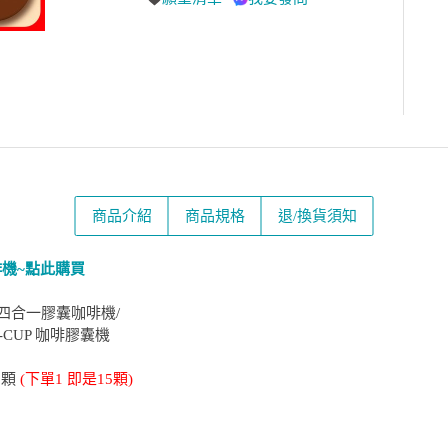
商品介紹
商品規格
退/換貨須知
啡機~點此購買
萃四合一膠囊咖啡機/
K-CUP 咖啡膠囊機
5顆
(下單1 即是15顆)