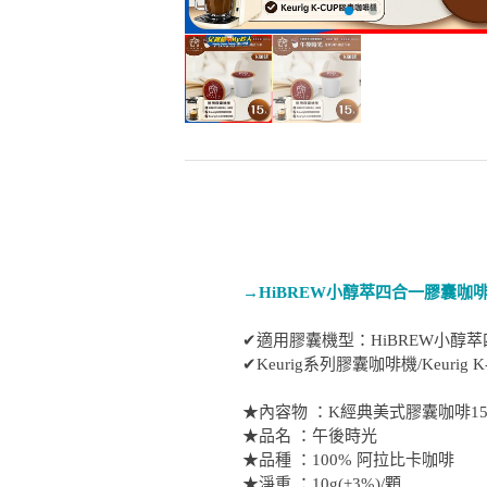
→HiBREW小醇萃四合一膠囊咖
✔適用膠囊機型：HiBREW小醇
✔Keurig系列膠囊咖啡機/Keurig 
★內容物 ：K經典美式膠囊咖啡1
★品名 ：午後時光
★品種 ：100% 阿拉比卡咖啡
★淨重 ：10g(±3%)/顆