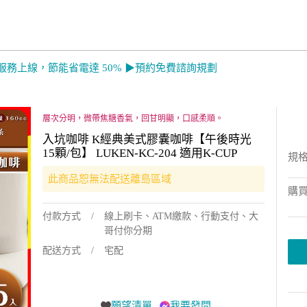
服務上線，節能省電達 50% ▶預約免費諮詢規劃
層次分明，微帶焦糖香氣，回甘明顯，口感柔順。
入坑咖啡 K經典美式膠囊咖啡【午後時光
15顆/包】 LUKEN-KC-204 適用K-CUP
規
此商品恕無法配送離島區域
購
付款方式
線上刷卡、ATM繳款、行動支付、大
哥付你分期
配送方式
宅配
願望清單
我要發問