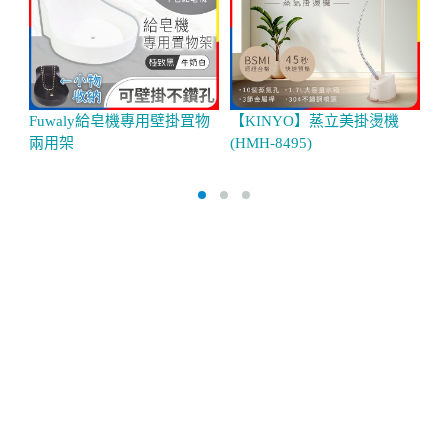
Fuwaly給皂機專用壁掛罝物
【KINYO】蒸立美掛燙機
【
兩用架
(HMH-8495)
護