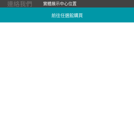
連絡我們
實體展示中心位置
實體購物服務條款
前往任選館購買
廠商提案
企業採購
訂閱486電子報
關於我們
關於486團購
媒體報導
486部落格
【營業人名稱:包昇股份有限公司】 【統一編號:53123157】
©2026 包昇股份有限公司 版權所有