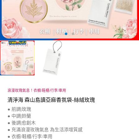
浪漫玫瑰氣息！衣櫥/鞋櫃/行李/車用
清淨海 森山島讀亞麻香氛袋-絲絨玫瑰
● 前調|玫瑰
● 中調|鈴蘭
● 後調|愈創木
● 充滿浪漫玫瑰氣息 為生活添增質感
● 衣櫥/鞋櫃/行李/車用