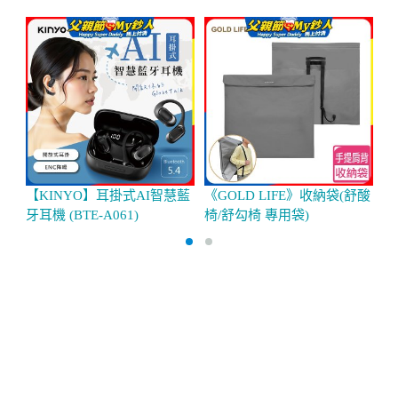
【KINYO】耳掛式AI智慧藍
《GOLD LIFE》收納袋(舒酸
S
牙耳機 (BTE-A061)
椅/舒勾椅 專用袋)
能