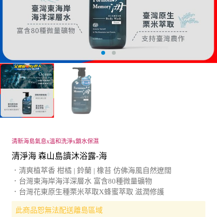
清新海島氣息x溫和洗淨x鎖水保濕
清淨海 森山島讀沐浴露-海
．清爽植萃香 柑橘 | 鈴蘭 | 橡苔 仿佛海風自然遼闊
．台灣東海岸海洋深層水 富含80種微量礦物
．台灣花東原生種栗米萃取X蜂蜜萃取 滋潤修護
此商品恕無法配送離島區域