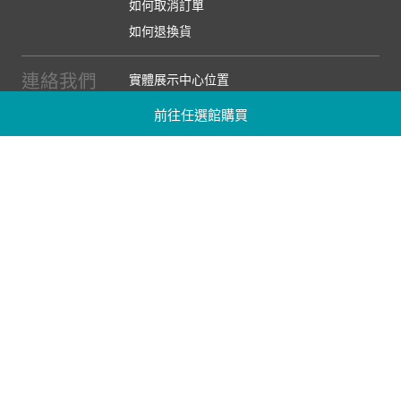
如何取消訂單
如何退換貨
連絡我們
實體展示中心位置
實體購物服務條款
前往任選館購買
廠商提案
企業採購
訂閱486電子報
關於我們
關於486團購
媒體報導
486部落格
【營業人名稱:包昇股份有限公司】 【統一編號:53123157】