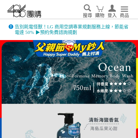
搜尋
購物
登入
商品
告別耗電怪獸！LG 商用空調專業規劃服務上線，節能省
電達 50% ▶預約免費諮詢規劃