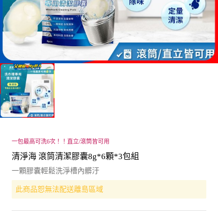
一包最高可洗6次！！直立/滾筒皆可用
清淨海 滾筒清潔膠囊8g*6顆*3包組
一顆膠囊輕鬆洗淨槽內髒汙
此商品恕無法配送離島區域