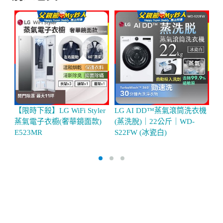
【限時下殺】LG WiFi Styler
LG AI DD™蒸氣滾筒洗衣機
L
蒸氣電子衣櫥(奢華鏡面款)
(蒸洗脫)｜22公斤｜WD-
滾
E523MR
S22FW (冰瓷白)
公