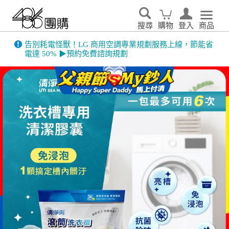
搜尋
購物
登入
商品
告別耗電怪獸！LG 商用空調專業規劃服務上線，節能省
電達 50% ▶預約免費諮詢規劃