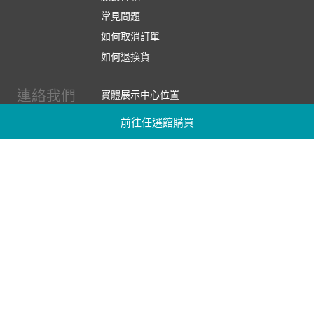
常見問題
如何取消訂單
如何退換貨
連絡我們
實體展示中心位置
實體購物服務條款
前往任選館購買
廠商提案
企業採購
訂閱486電子報
關於我們
關於486團購
媒體報導
486部落格
【營業人名稱:包昇股份有限公司】 【統一編號:53123157】