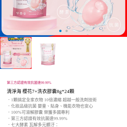
第三方認證有效抗菌達99.99%
清淨海 櫻花7+洗衣膠囊8g*24顆
．1顆搞定全家衣物 10倍濃縮 超越一般洗劑技術
．化妝品級抗菌 嬰童、貼身、機能衣物也安心
．100%可溶解膠囊 榮獲多國專利
．第三方認證有效抗菌達99.99%
．七大酵素 瓦解多元髒汙：