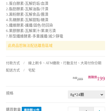
1.蛋白酵素-瓦解奶垢/血漬
2.脂肪酵素-瓦解油脂/汗漬
3.澱粉酵素-瓦解食品/醬漬
4.乳糖酵素-瓦解甜點/糖漬
5.纖維酵素-護纖/固色/防回染
6.果膠酵素-瓦解果汁/果凍污漬
7.新型纖維酵素-多重護纖/減少靜電
此商品恕無法配送離島區域
付款方式
線上刷卡、ATM繳款、行動支付、大哥付你分期
配送方式
宅配
199
289
規格
購買數量
庫存剩 92件