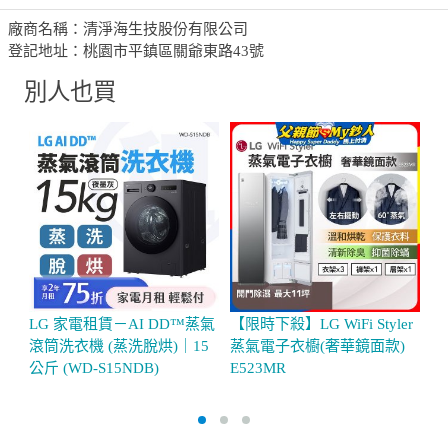
廠商名稱：清淨海生技股份有限公司
登記地址：桃園市平鎮區關爺東路43號
別人也買
LG 家電租賃－AI DD™蒸氣
【限時下殺】LG WiFi Styler
【
滾筒洗衣機 (蒸洗脫烘)｜15
蒸氣電子衣櫥(奢華鏡面款)
鋅
公斤 (WD-S15NDB)
E523MR
海
6