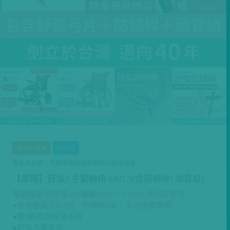
展示位置
折扣碼
乘坐者舒適、照顧者輕鬆兩者兼顧的最佳選擇！
【康揚】舒弧3 手動輪椅 ERG 3(含防傾桿+頭靠組)
當期優惠 請致電486團購(02)2719-2010 或fb訊息問
●包含舒弧弓片2片、防傾桿2支、多功能頭靠組
●雙S曲面型座背系統
●舒弧弓學背靠