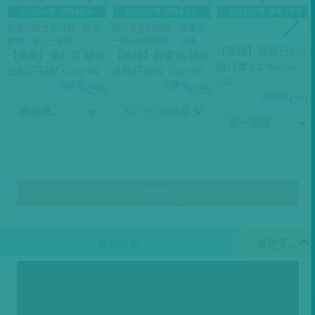
輕量化鋁合金材質，經濟
給您安全的輔具，是康揚
實惠，安心一把罩
一直以來的堅持。台灣製
【康揚】輕鬆行100
造，值得信賴。
【康揚】安心拐 鋁合
【康揚】輕便拐 鋁合
助行車 EZ Walker
金輕巧拐杖 Cane 04
金輕巧拐杖 Cane 03
100
499
699
375
貨到通知
商品介紹
看更多...
新一代舒弧採用舒適與輕量的中庸之道的理念設計，
根據人體工學原理，以黃金座背角比例，讓乘坐者更輕鬆地
抬頭挺腰，
不再為肌耐力不足而長時間低頭，擁有更開闊的視野和生活