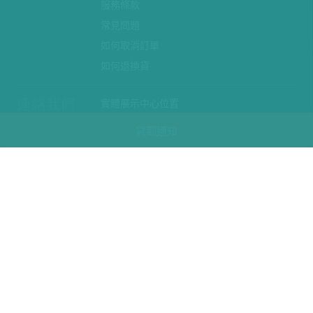
服務條款
常見問題
如何取消訂單
如何退換貨
連絡我們
實體展示中心位置
實體購物服務條款
貨到通知
廠商提案
企業採購
訂閱486電子報
關於我們
關於486團購
媒體報導
486部落格
【營業人名稱:包昇股份有限公司】 【統一編號:53123157】