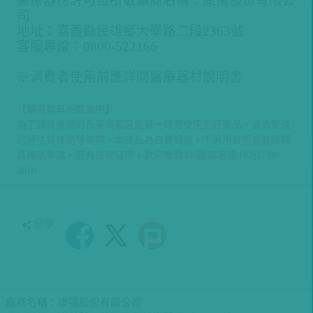
醫療器材許可證所載藥商名稱：康揚股份有限公
司
地址：嘉義縣民雄鄉大學路二段2363號
客服專線：0800-522166
※消費者使用前應詳閱醫療器材說明書
【購買輔具相關說明】
為了讓有急需的長輩與家庭能第一時間使用到好商品，省去繁瑣
的評估與核銷等待期。本商品為自費購買，不適用長照或身障輔
具補助申請。若有任何疑問，歡迎聯繫486團購客服 (02)2719-
2010
分享
廠商名稱：康揚股份有限公司