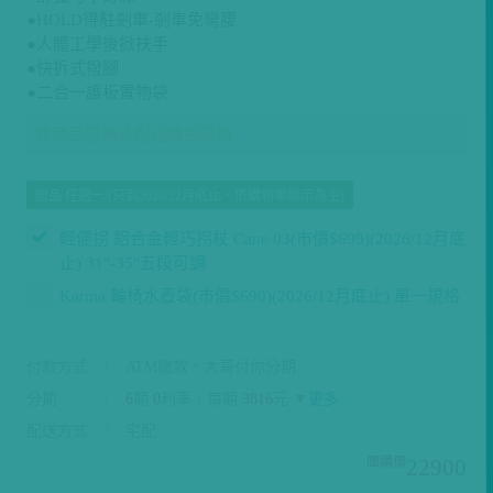
●HOLD得駐剎車-剎車免彎腰
●人體工學後掀扶手
●快拆式撥腳
●二合一護板置物袋
此商品恕無法配送離島區域
贈品 任選一/(只到2026/12月底止．依購物車顯示為主)
輕便拐 鋁合金輕巧拐杖 Cane 03(市價$699)(2026/12月底
止) 31"-35"五段可調
Karma 輪椅水壺袋(市價$690)(2026/12月底止) 單一規格
付款方式
ATM繳款、大哥付你分期
分期
6
期
0
利率｜每期
3816
元 ▼
更多
配送方式
宅配
22900