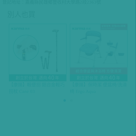
登記地址：嘉義縣民雄鄉豐收村大學路2段2363號
別人也買
【康揚】輕便拐 鋁合金輕巧
【康揚】保時潔 便盆椅/洗澡
【
拐杖 Cane 03
椅 Ergo Aqua
拐