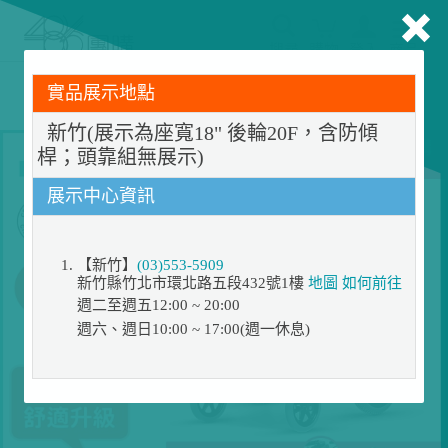
搜尋
購物
登入
商品
告別耗電怪獸！LG 商用空調專業規劃服務上線，節能省
實品展示地點
電達 50% ▶預約免費諮詢規劃
新竹(展示為座寬18" 後輪20F，含防傾
桿；頭靠組無展示)
展示中心資訊
【新竹】
(03)553-5909
新竹縣竹北市環北路五段432號1樓
地圖
如何前往
週二至週五12:00 ~ 20:00
週六、週日10:00 ~ 17:00(週一休息)