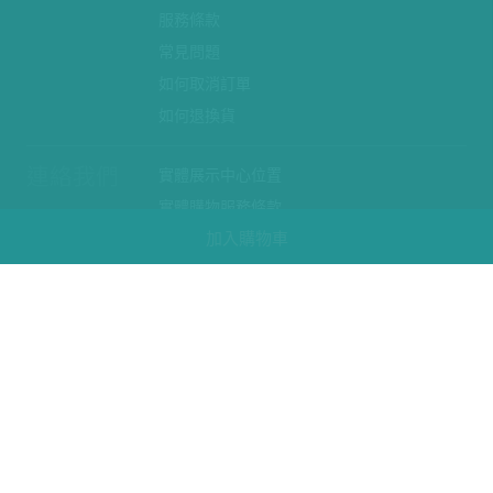
服務條款
常見問題
如何取消訂單
如何退換貨
連絡我們
實體展示中心位置
實體購物服務條款
加入購物車
廠商提案
企業採購
訂閱486電子報
關於我們
關於486團購
媒體報導
486部落格
【營業人名稱:包昇股份有限公司】 【統一編號:53123157】