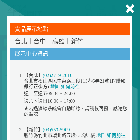
搜尋
購物
登入
商品
486門市展示機限量出清！享原廠保固 ➔ 超值優惠搶先看
實品展示地點
台北｜台中｜高雄｜新竹
展示中心資訊
【台北】
(02)2719-2010
台北市松山區民生東路三段113巷6弄21號1F(聯邦
銀行正後方)
地圖
如何前往
週一至週五09:30 ~ 20:00
週六、週日10:00 ~ 17:00
★若遇滿線系統會自動斷線，請稍後再撥，感謝您
的體諒
【新竹】
(03)553-5909
新竹縣竹北市環北路五段432號1樓
地圖
如何前往