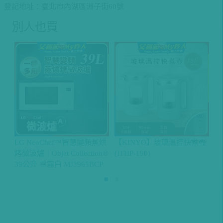
登記地址：臺北市內湖區洲子街60號
別人也買
LG NeoChef™智慧變頻蒸烘
【KINYO】玻璃溫控快煮壺
B
烤微波爐｜Objet Collection®
(ITHP-190)
39公升 雪霧白 MJ3965BCP