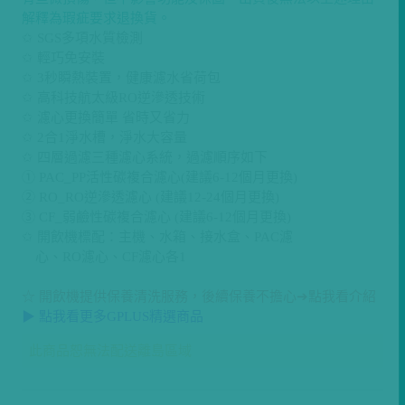
解釋為瑕疵要求退換貨。
✩ SGS多項水質檢測
✩ 輕巧免安裝
✩ 3秒瞬熱裝置，健康濾水省荷包
✩ 高科技航太級RO逆滲透技術
✩ 濾心更換簡單 省時又省力
✩ 2合1淨水槽，淨水大容量
✩ 四層過濾三種濾心系統，過濾順序如下
① PAC_PP活性碳複合濾心(建議6-12個月更換)
② RO_RO逆滲透濾心 (建議12-24個月更換)
③ CF_弱鹼性碳複合濾心 (建議6-12個月更換)
✩ 開飲機標配：主機、水箱、接水盒、PAC濾
心、RO濾心、CF濾心各1
☆ 開飲機提供保養清洗服務，後續保養不擔心➔點我看介紹
▶ 點我看更多GPLUS精選商品
此商品恕無法配送離島區域