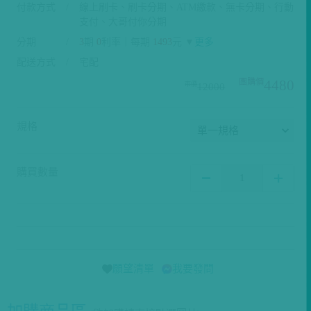
付款方式
線上刷卡、刷卡分期、ATM繳款、無卡分期、行動
支付、大哥付你分期
分期
3
期
0
利率｜每期
1493
元 ▼
更多
配送方式
宅配
4480
12000
規格
購買數量
願望清單
我要發問