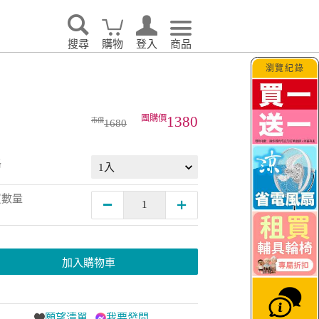
搜尋
購物
登入
商品
瀏覽紀錄
1380
1680
格
買數量
加入購物車
願望清單
我要發問