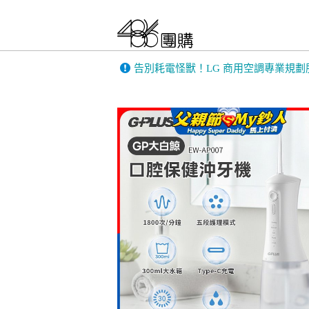
告別耗電怪獸！LG 商用空調專業規劃