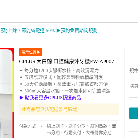
服務上線，節能省電達 50% ▶預約免費諮詢規劃
展示位置
GPLUS 大白鯨 口腔健康沖牙機EW-AP007
✦ 每分鐘1200次脈衝水柱，高效清潔力
規
✦ 五段護理模式，從輕柔到強效精準呵護
✦ 30天強勁續航，長效電力居家旅遊都方便
購
✦ 300ml大容量水箱，一次加水即可完整清潔
▶ 點我看更多GPLUS精選商品
此商品恕無法配送離島區域
付款方式
線上刷卡、刷卡分期、ATM繳款、無
卡分期、行動支付、大哥付你分期