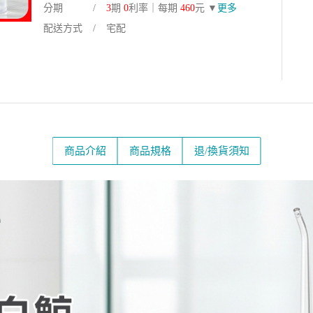
分期
3
期
0
利率｜每期
460
元 ▼
更多
配送方式
宅配
商品介紹
商品規格
退/換貨須知