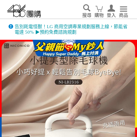
搜尋
購物
登入
商品
告別耗電怪獸！LG 商用空調專業規劃服務上線，節能省
電達 50% ▶預約免費諮詢規劃