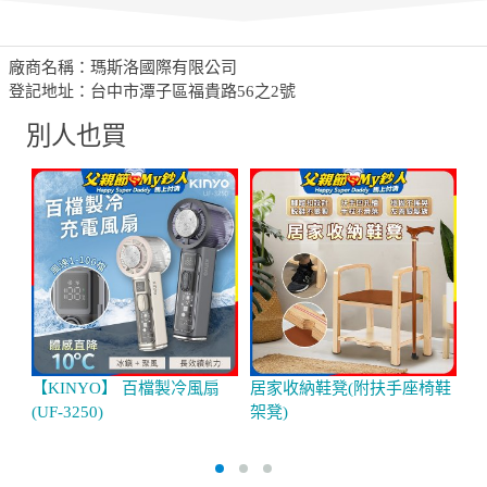
廠商名稱：瑪斯洛國際有限公司
登記地址：台中市潭子區福貴路56之2號
別人也買
【KINYO】 百檔製冷風扇
居家收納鞋凳(附扶手座椅鞋
P
(UF-3250)
架凳)
座
M