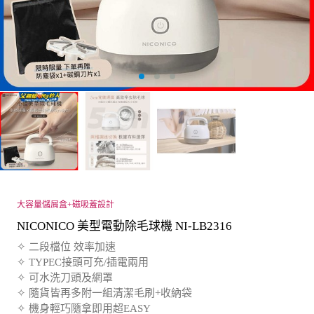
大容量儲屑盒+磁吸蓋設計
NICONICO 美型電動除毛球機 NI-LB2316
✧ 二段檔位 效率加速
✧ TYPEC接頭可充/插電兩用
✧ 可水洗刀頭及網罩
✧ 隨貨皆再多附一組清潔毛刷+收納袋
✧ 機身輕巧隨拿即用超EASY