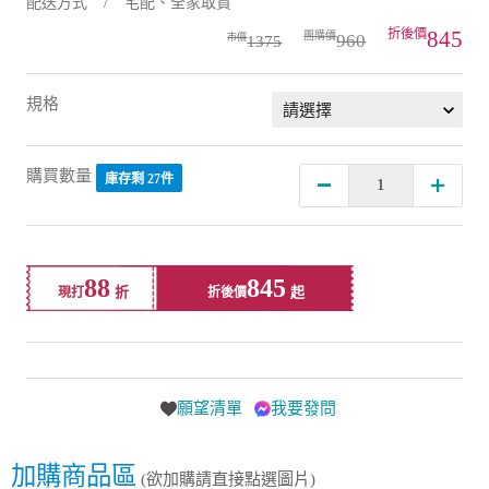
845
960
1375
規格
購買數量
庫存剩 27件
88
845
現打
折後價
願望清單
我要發問
加購商品區
(欲加購請直接點選圖片)