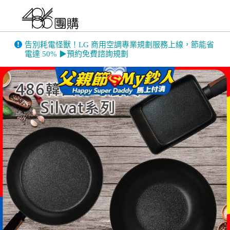
486門市展示機限量出清！享原廠保固 ➔ 超值優惠搶先看