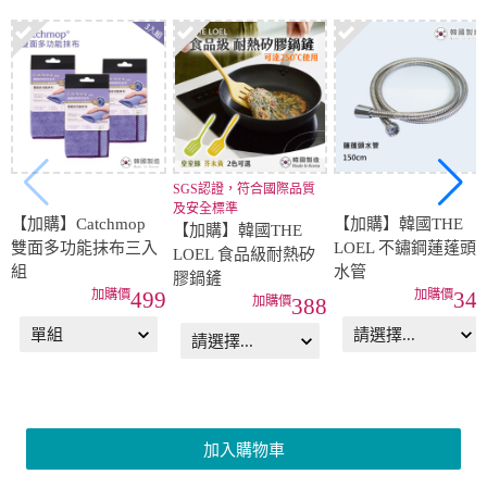
SGS認證，符合國際品質
及安全標準
【加購】Catchmop
【加購】韓國THE
【加購】韓國THE
雙面多功能抹布三入
LOEL 不鏽鋼蓮蓬頭
LOEL 食品級耐熱矽
組
水管
膠鍋鏟
499
34
388
加入購物車