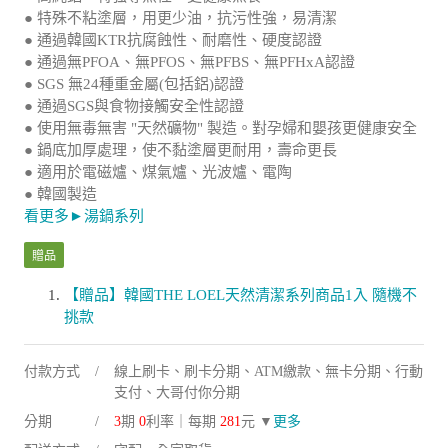
● 特殊不粘塗層，用更少油，抗污性強，易清潔
● 通過韓國KTR抗腐蝕性、耐磨性、硬度認證
● 通過無PFOA、無PFOS、無PFBS、無PFHxA認證
● SGS 無24種重金屬(包括鋁)認證
● 通過SGS與食物接觸安全性認證
● 使用無毒無害 "天然礦物" 製造。對孕婦和嬰孩更健康安全
● 鍋底加厚處理，使不黏塗層更耐用，壽命更長
● 適用於電磁爐、煤氣爐、光波爐、電陶
● 韓國製造
看更多►湯鍋系列
贈品
【贈品】韓國THE LOEL天然清潔系列商品1入 隨機不
挑款
付款方式
線上刷卡、刷卡分期、ATM繳款、無卡分期、行動
支付、大哥付你分期
分期
3
期
0
利率｜每期
281
元 ▼
更多
配送方式
宅配、全家取貨