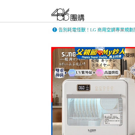
告別耗電怪獸！LG 商用空調專業規劃