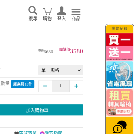
搜尋
購物
登入
商品
瀏覽紀錄
3580
6680
格
買數量
庫存剩 16件
加入購物車
願望清單
我要發問