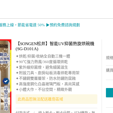
服務上線，節能省電達 50% ▶預約免費諮詢規劃
【SONGEN松井】智能UV抑菌熱旋烘碗機
(SG-D101A)
✦烘乾/抑菌/收納全自動三機一體
規
✦90℃強力熱風/360度循環烘乾
✦紫外線抑菌燈，避免細菌滋生
購
✦附設刀具、廚房砧板消毒烘乾專用架
✦不鏽鋼雙層層架，防水防鏽防腐蝕
✦高強度鋼化白晶玻璃門板，高尚質感
✦小體大作，不佔空間，精緻外觀
此商品恕無法配送離島區域
付款方式
線上刷卡、刷卡分期、ATM繳款、無