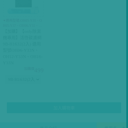
✦適用型號:OH05-Y31、O
H05-Y37、OH06-Y31、O
H06-Y37、OH06-Y33N、
【加購】【only除濕
OH12-Y33N、OH16-Y33N
機專用】活性碳濾網
✦建議半年更換乙次(視使
9B-H1632(2入) 適用
用情況) ✦各配件適用產品
型號OH06-Y33N、
主機不同，下單前請務必
OH12-Y33N、OH16-
確認“主產品型號”，以免購
買的配件無法使用。
Y33N
499
加入購物車
商品介紹
看更多...