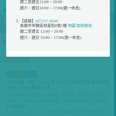
週二至週五12:00 ~ 20:00
週六、週日10:00 ~ 17:00(週一休息)
【高雄】
(07)727-6949
高雄市苓雅區林富街8號1樓
地圖
如何前往
週二至週五 12:00 ~ 20:00
週六、週日 10:00 ~ 17:00(週一休息)
展示位置
促銷
【2026新一級】only 小午郎6公升1級節能省電除濕機
OH06-Y33N 適用6-8坪
★ 9/2前購買可參加only微波爐、除濕機、烤箱、果汁機(限
插電式)、氣炸鍋 汰舊換新活動，最高送$600商品卡/折價券
➤活動詳情
★ 6/25至9/2購買，9/16前登錄分享使用心得，即可獲得only