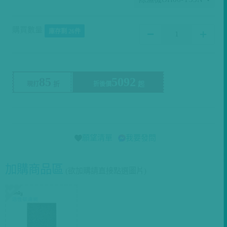
購買數量
庫存剩 26件
85
5092
現打
折後價
願望清單
我要發問
加購商品區
(欲加購請直接點選圖片)