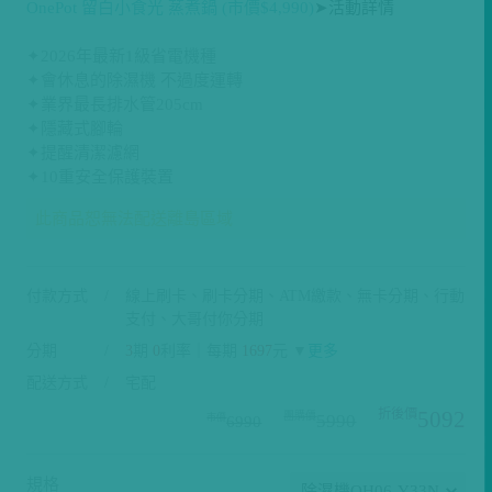
OnePot 留白小食光 蒸煮鍋 (市價$4,990)
➤活動詳情
✦2026年最新1級省電機種
✦會休息的除濕機 不過度運轉
✦業界最長排水管205cm
✦隱藏式腳輪
✦提醒清潔濾網
✦10重安全保護裝置
此商品恕無法配送離島區域
付款方式
線上刷卡、刷卡分期、ATM繳款、無卡分期、行動
支付、大哥付你分期
分期
3
期
0
利率｜每期
1697
元 ▼
更多
配送方式
宅配
5092
5990
6990
規格