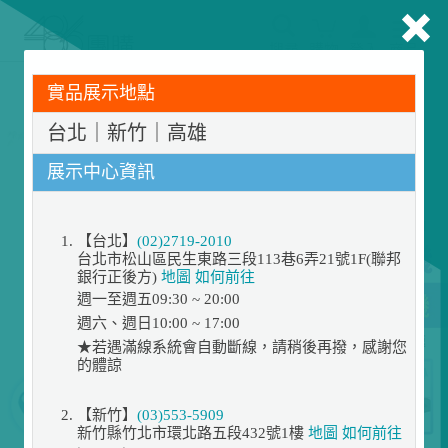
搜尋
購物
登入
商品
告別耗電怪獸！LG 商用空調專業規劃服務上線，節能省
實品展示地點
電達 50% ▶預約免費諮詢規劃
台北｜新竹｜高雄
展示中心資訊
【台北】
(02)2719-2010
台北市松山區民生東路三段113巷6弄21號1F(聯邦
銀行正後方)
地圖
如何前往
週一至週五09:30 ~ 20:00
週六、週日10:00 ~ 17:00
★若遇滿線系統會自動斷線，請稍後再撥，感謝您
的體諒
【新竹】
(03)553-5909
新竹縣竹北市環北路五段432號1樓
地圖
如何前往