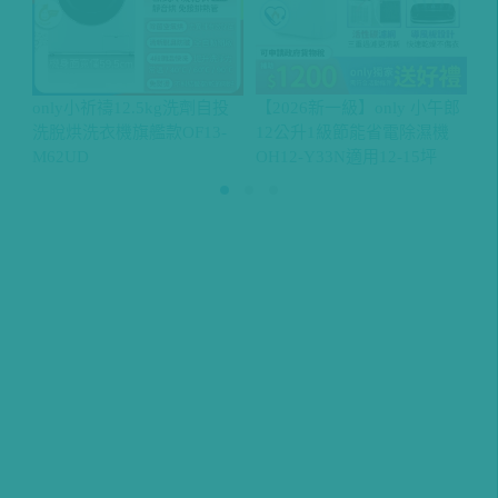
【2026新一級】only 小午郎
only小祈禱12.5kg洗劑自投
o
12公升1級節能省電除濕機
洗脫烘洗衣機旗艦款OF13-
蒸
OH12-Y33N適用12-15坪
M62UD