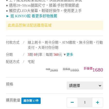
● 上下魔鬼氈鬆緊黏貼式，快速調整腿圍好穿脫
● 適用28~50cm腿圍尺寸，膝蓋/手肘等關節處
● 觸控式LED大螢幕，輕碰好操作，使用更上手
► 逛 KINYO館 看更多好物推薦
此商品恕無法配送離島區域
付款方式
線上刷卡、刷卡分期、ATM繳款、無卡分期、行動
支付、大哥付你分期
分期
3
期
0
利率｜每期
560
元 ▼
更多
配送方式
宅配
1680
1880
2680
規格
購買數量
庫存剩 17件