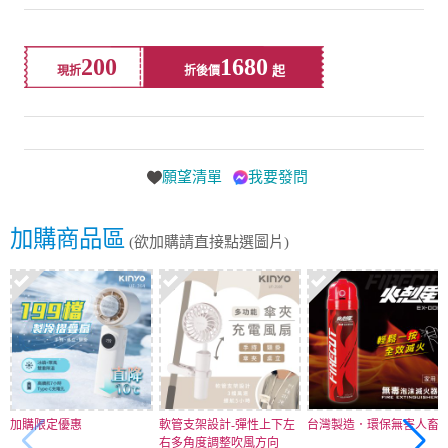
200
1680
現折
折後價
願望清單
我要發問
加購商品區
(欲加購請直接點選圖片)
加購限定優惠
軟管支架設計-彈性上下左
台灣製造．環保無害人畜
右多角度調整吹風方向