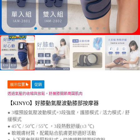
展示位置
促銷
透過氣壓的收縮與放鬆，舒展膝關節周圍肌肉
【KINYO】好膝動氣壓波動膝部按摩器
● 3檔預設氣壓波動模式+3段強度，護膝模式 / 活力模式 / 舒
緩模式
● 45℃ / 50℃ / 55℃ ，3段熱敷舒緩(±3 ℃)
● 軟親膚材質，配戴貼合肌膚更舒適好活動