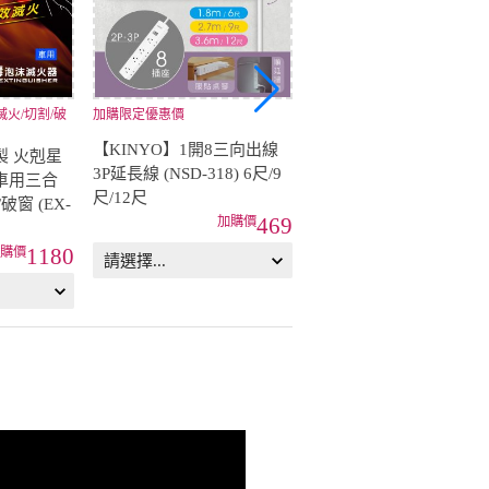
火/切割/破
加購限定優惠價
加購限定優惠
【KINYO】1開8三向出線
【KINYO】多合一旅行萬
製 火剋星
3P延長線 (NSD-318) 6尺/9
國轉接頭 3USB／
車用三合
尺/12尺
2USB+1Type-C
破窗 (EX-
469
55
1180