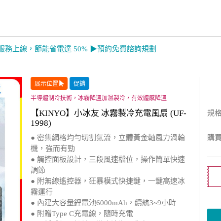
服務上線，節能省電達 50% ▶預約免費諮詢規劃
展示位置
促銷
半導體制冷技術，冰霧降溫加濕製冷，有效體感降溫
【KINYO】小冰友 冰霧製冷充電風扇 (UF-
規
1998)
● 密集網格均勻切割氣流，立體黃金軸風力渦輪
購
機，強而有勁
● 觸控面板設計，三段風速檔位，操作簡單快速
調節
● 附無線遙控器，狂暴模式快捷鍵，一鍵高速冰
霧運行
● 內建大容量鋰電池6000mAh，續航3~9小時
● 附贈Type C充電線，隨時充電