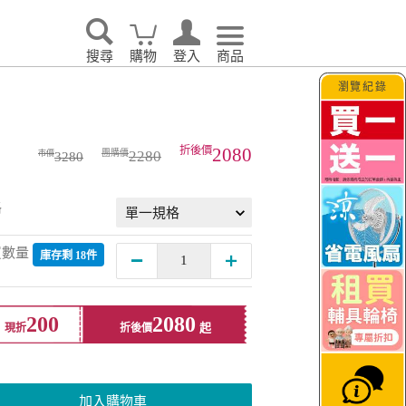
搜尋
購物
登入
商品
瀏覽紀錄
2080
2280
3280
格
買數量
庫存剩 18件
200
2080
現折
折後價
加入購物車