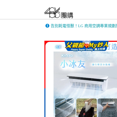
告別耗電怪獸！LG 商用空調專業規劃