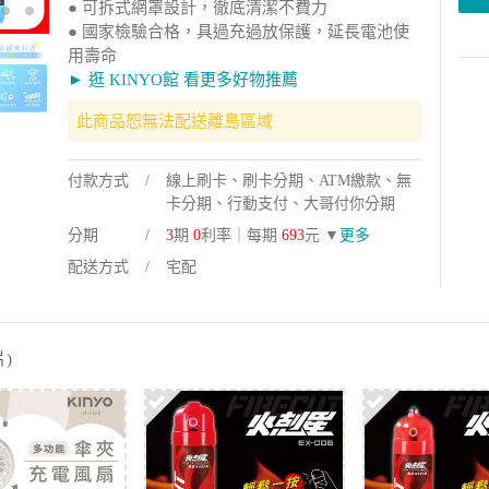
● 可拆式網罩設計，徹底清潔不費力
● 國家檢驗合格，具過充過放保護，延長電池使
用壽命
► 逛 KINYO館 看更多好物推薦
此商品恕無法配送離島區域
付款方式
線上刷卡、刷卡分期、ATM繳款、無
卡分期、行動支付、大哥付你分期
分期
3
期
0
利率｜每期
693
元 ▼
更多
配送方式
宅配
)