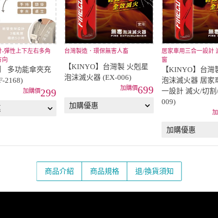
計-彈性上下左右多角
台灣製造．環保無害人畜
居家車用三合一設計 滅
方向
窗
【KINYO】台灣製 火剋星
O】 多功能傘夾充
【KINYO】台灣
泡沫滅火器 (EX-006)
-2168)
泡沫滅火器 居家
699
一設計 滅火/切割/
299
009)
商品介紹
商品規格
退/換貨須知