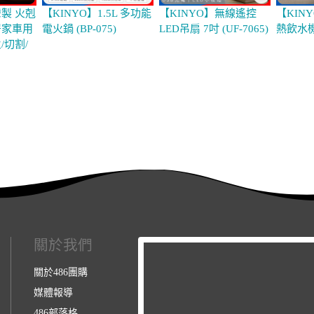
灣製 火剋
【KINYO】1.5L 多功能
【KINYO】無線遙控
【KIN
居家車用
電火鍋 (BP-075)
LED吊扇 7吋 (UF-7065)
熱飲水機 
/切割/
關於我們
關於486團購
媒體報導
486部落格