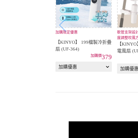
加購限定優惠
軟管支架設
度調整吹風
【KINYO】 199檔製冷折疊
【KINY
扇 (UF-364)
電風扇 (UF
379