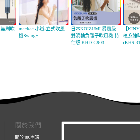
版無刷吹
meekee 小嵐-立式吹風
日本KOIZUMI 暴風級
【KIN
機Swing+
雙渦輪負離子吹風機 特
植系縮
仕版 KHD-G903
(KHS-3
關於我們
關於486團購