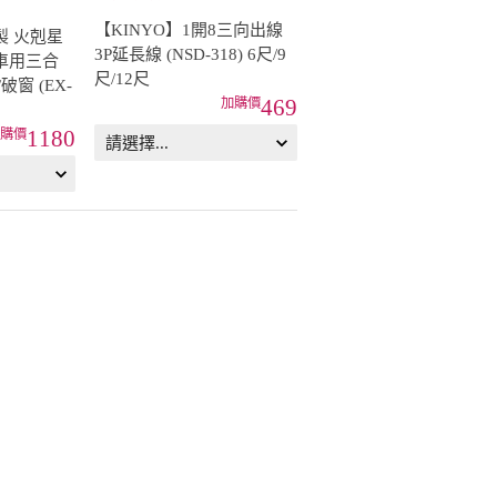
【KINYO】1開8三向出線
【KINYO】多合一旅行萬
製 火剋星
3P延長線 (NSD-318) 6尺/9
國轉接頭 3USB／
車用三合
尺/12尺
2USB+1Type-C
破窗 (EX-
469
55
1180