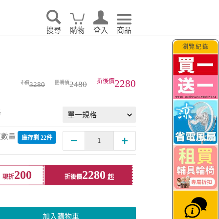
搜尋
購物
登入
商品
瀏覽紀錄
2280
2480
3280
格
買數量
庫存剩 22件
200
2280
現折
折後價
加入購物車