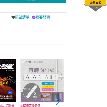
聯繫客服
TOP
願望清單
我要發問
火/切割/破
加購限定優惠價
加購限定優惠