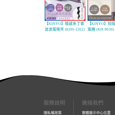
【KINYO】植感系丁香
【KINYO】短
波波蛋捲夾 (KHS-3202)
風機 (KH-9630)
服務說明
連絡我們
隱私權政策
實體展示中心位置