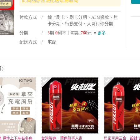
此商品恕無法配送離島區域
付款方式
線上刷卡、刷卡分期、ATM繳款、無
卡分期、行動支付、大哥付你分期
分期
3
期
0
利率｜每期
760
元 ▼
更多
配送方式
宅配
)
計-彈性上下左右多角
台灣製造．環保無害人畜
居家車用三合一設計 滅