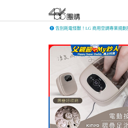
告別耗電怪獸！LG 商用空調專業規劃