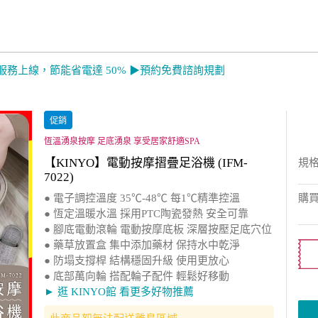
服務上線，節能省電達 50% ▶預約免費諮詢規劃
促銷
恆溫湧泉按摩 足底湧泉 享受居家舒適SPA
【KINYO】電動按摩摺疊足浴機 (IFM-
規
7022)
● 電子調控溫度 35℃-48℃ 每1℃精準控溫
購
● 恆定溫暖水溫 採用PTC陶瓷發熱 安全可靠
● 腳底電動滾輪 電動按摩底板 深層按壓足底穴位
● 藥草放置盒 集中添加藥材 保持水中乾淨
● 防塌支撐桿 結構穩固升級 使用更放心
● 底部萬向輪 搭配輪子配件 輕鬆好移動
► 逛 KINYO館 看更多好物推薦