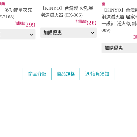
方向
窗
【KINYO】台灣製 火剋星
O】 多功能傘夾充
【KINYO】台灣
泡沫滅火器 (EX-006)
-2168)
泡沫滅火器 居家
699
一設計 滅火/切割/
299
009)
商品介紹
商品規格
退/換貨須知