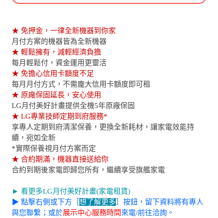
★ 免押金，一律全新機器到你家
月付方案的機器皆為全新機器
★ 輕鬆擁有，減輕經濟負擔
每月輕鬆付，資金運用更靈活
★ 免擔心信用卡額度不足
每月月付方式，不需龐大信用卡額度即可租
★ 原廠保固延長，安心使用
LG月付美好計畫提供全機5年原廠保固
★ LG專業技師定期到府服務*
享專人定期到府清潔保養，更換全新耗材，讓家電效能持
續，宛如全新
*實際保養視月付方案而定
★ 合約期滿，機器直接送給你
合約到期後家電即歸您所有，繼續享受旗艦家電
► 看更多LG月付美好計畫(家電租賃)
▶ 點擊右側或下方［
想了解更多
］按鈕，留下資料將有專人
與您聯繫；或於
展示中心服務時間
來電/前往洽詢。