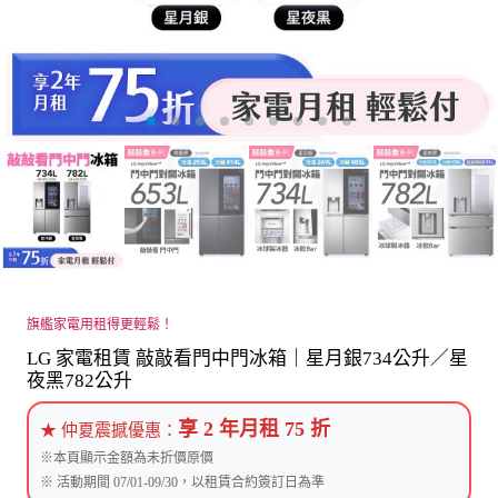
旗艦家電用租得更輕鬆！
LG 家電租賃 敲敲看門中門冰箱｜星月銀734公升／星
夜黑782公升
享 2 年月租 75 折
★ 仲夏震撼優惠：
※本頁顯示金額為未折價原價
※ 活動期間 07/01-09/30，以租賃合約簽訂日為準