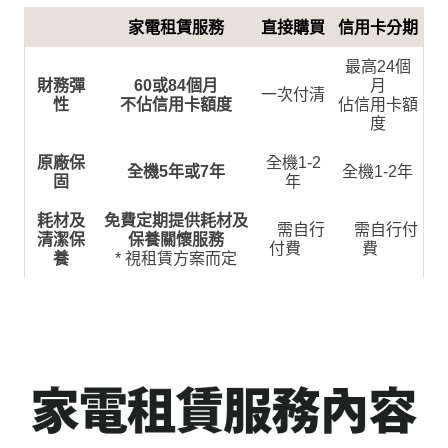
家電租賃服務
直接購買
信用卡分期
最高24個
財務彈
60或84個月
月
一次付清
性
不佔信用卡額度
佔信用卡額
度
原廠保
全機1-2
全機5年或7年
全機1-2年
固
年
耗材及
免費定期提供耗材及
需自行
需自行付
清潔保
保養關懷服務
付費
費
養
* 視
租賃方案而定