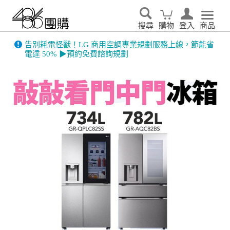
搜尋
購物
登入
商品
告別耗電怪獸！LG 商用空調專業規劃服務上線，節能省
電達 50% ▶預約免費諮詢規劃
486門市展示機限量出清！享原廠保固 ➔ 超值優惠搶先看