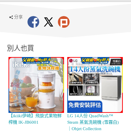
分享
別人也買
【ikiiki伊崎】飛旋式果物鮮
LG 14人份 QuadWash™
【
榨機 IK-JB6001
Steam 蒸氣洗碗機 (雪霧白)
冰機
｜Objet Collection