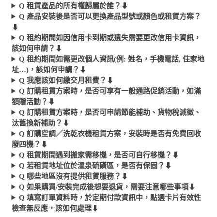
Q 租賃產品的所有權歸屬於誰？
⬇︎
Q 產品安裝後是否可以更換產品型號或顏色或租賃方案？
⬇︎
Q 租約期間如因信用卡到期或遺失需要更改信用卡資訊，
該如何申請？
⬇︎
Q 租約期間如需更改個人資訊(例: 姓名，手機電話, 住家地
址…)，該如何申請？
⬇︎
Q 我應該如何繳交月租費？
⬇︎
Q 訂購租賃方案時，是否可享有一般通路促銷活動，如滿
額贈活動？
⬇︎
Q 訂購租賃方案時，是否可申請節能補助、貨物稅減徵、
汰舊換新補助？
⬇︎
Q 訂購空調／洗乾衣機租賃方案，安裝時是否有免費回收
廢四機？
⬇︎
Q 租賃期間遇到搬家需移機，是否可自行移機？
⬇︎
Q 若租賃地址位於溫泉硫磺區，是否有保固？
⬇︎
Q 哪些地區沒有提供租賃服務？
⬇︎
Q 如果購買/安裝完成後想要退貨，需要注意哪些事項
⬇︎
Q 填寫訂單資料時，於定期付款資訊中，點選卡片有效性
檢查無反應，該如何處理
⬇︎